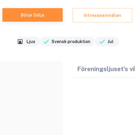
Börja Sälja
Intresseanmälan
Ljus
Svensk produktion
Jul
Föreningsljuset
's v