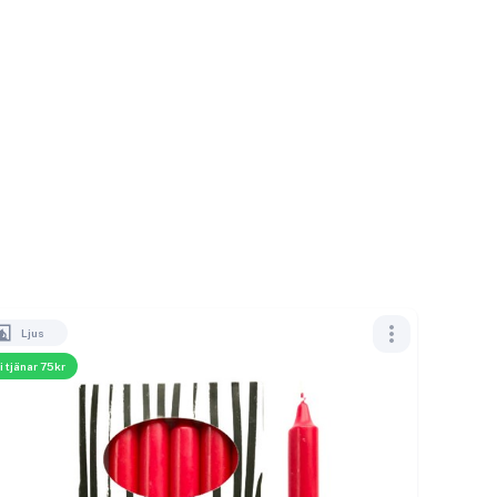
Ljus
i tjänar 75kr