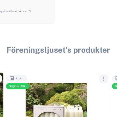
ngsljuset
's snittvinst är
72
Föreningsljuset
's produkter
Ljus
Ni tjänar 65kr
N