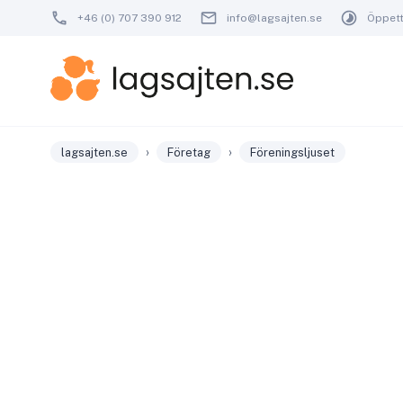
+46 (0) 707 390 912
info@lagsajten.se
Öppetti
›
›
lagsajten.se
Företag
Föreningsljuset