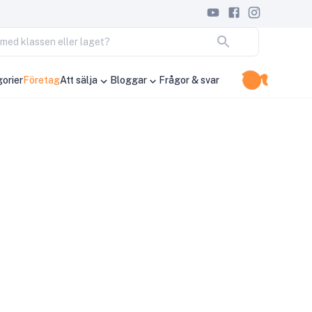
ja med klassen eller laget?
orier
Företag
Att sälja
Bloggar
Frågor & svar