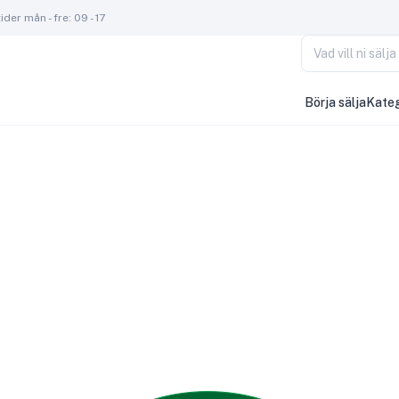
der mån - fre: 09 - 17
Vad vill ni säl
Börja sälja
Kateg