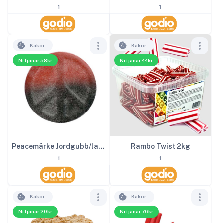
1
1
Kakor
Kakor
Ni tjänar 58kr
Ni tjänar 44kr
Peacemärke Jordgubb/lakrits 2kg
Rambo Twist 2kg
1
1
Kakor
Kakor
Ni tjänar 20kr
Ni tjänar 76kr