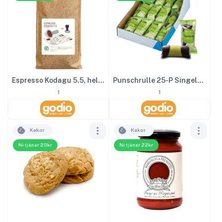
Espresso Kodagu 5.5, hela kaffe bönor 1000g
Punschrulle 25-P Singelpackad
1
1
Kakor
Kakor
Ni tjänar 20kr
Ni tjänar 22kr