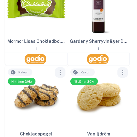
Mormor Lisas Chokladboll inslagen 2kg
Gardeny Sherryvinäger DOP 25 cl
1
1
Kakor
Kakor
Ni tjänar 20kr
Ni tjänar 20kr
Chokladspegel
Vaniljdröm