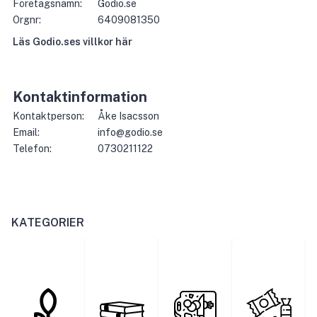
Företagsnamn:
Godio.se
Orgnr:
6409081350
Läs
Godio.se
s villkor här
Kontaktinformation
Kontaktperson:
Åke Isacsson
Email:
info@godio.se
Telefon:
0730211122
KATEGORIER