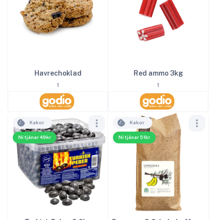
Red ammo 3kg
Havrechoklad
1
1
Kakor
Kakor
Ni tjänar 49kr
Ni tjänar 51kr