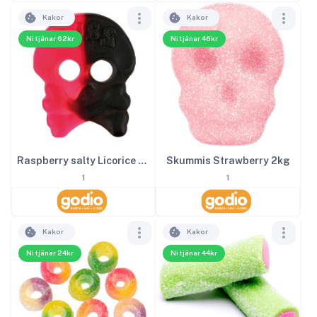
Kakor
Kakor
Ni tjänar 62kr
Ni tjänar 46kr
Raspberry salty Licorice Skalle 4kg
Skummis Strawberry 2kg
1
1
Kakor
Kakor
Ni tjänar 24kr
Ni tjänar 44kr