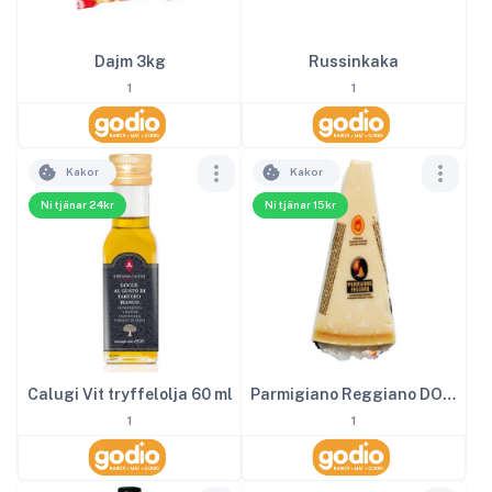
Dajm 3kg
Russinkaka
1
1
Kakor
Kakor
Ni tjänar 24kr
Ni tjänar 15kr
Calugi Vit tryffelolja 60 ml
Parmigiano Reggiano DOP ca 150 g
1
1