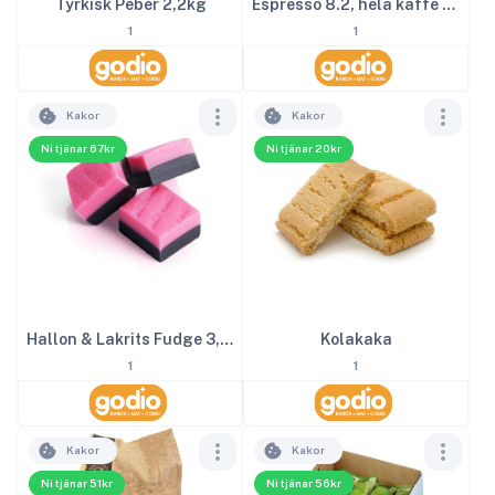
Tyrkisk Peber 2,2kg
Espresso 8.2, hela kaffe bönor, 1000g
1
1
Kakor
Kakor
Ni tjänar 67kr
Ni tjänar 20kr
Hallon & Lakrits Fudge 3,2kg
Kolakaka
1
1
Kakor
Kakor
Ni tjänar 51kr
Ni tjänar 56kr