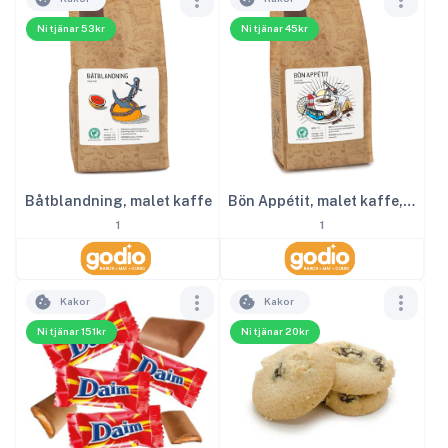
Ni tjänar 53kr
Ni tjänar 45kr
Båtblandning, malet kaffe
Bön Appétit, malet kaffe, lätt mörkrost
1
1
Kakor
Kakor
Ni tjänar 151kr
Ni tjänar 20kr