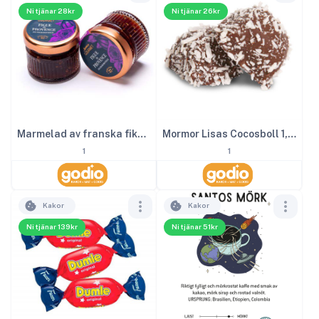
Ni tjänar 28kr
Ni tjänar 26kr
Marmelad av franska fikon 28 g
Mormor Lisas Cocosboll 1,6kg
1
1
Kakor
Kakor
Ni tjänar 139kr
Ni tjänar 51kr