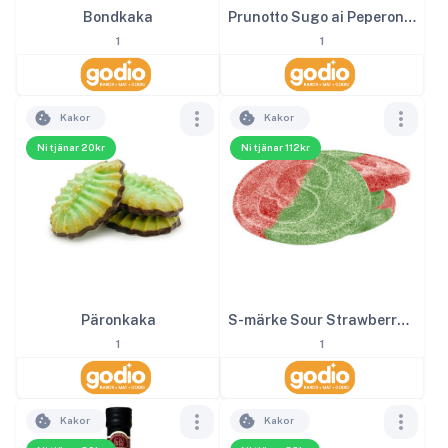
Bondkaka
Prunotto Sugo ai Peperoni 340 g EKO
1
1
Kakor
Kakor
Ni tjänar 20kr
Ni tjänar 112kr
Päronkaka
S-märke Sour Strawberry 4kg
1
1
Kakor
Kakor