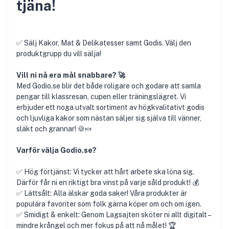
tjäna!
✅ Sälj Kakor, Mat & Delikatesser samt Godis. Välj den
produktgrupp du vill sälja!
Vill ni nå era mål snabbare? 🚀
Med Godio.se blir det både roligare och godare att samla
pengar till klassresan, cupen eller träningslägret. Vi
erbjuder ett noga utvalt sortiment av högkvalitativt godis
och ljuvliga kakor som nästan säljer sig själva till vänner,
släkt och grannar! 🍪🍬
Varför välja Godio.se?
✅ Hög förtjänst: Vi tycker att hårt arbete ska löna sig.
Därför får ni en riktigt bra vinst på varje såld produkt! 💰
✅ Lättsålt: Alla älskar goda saker! Våra produkter är
populära favoriter som folk gärna köper om och om igen.
✅ Smidigt & enkelt: Genom Lagsajten sköter ni allt digitalt –
mindre krångel och mer fokus på att nå målet! 🏆