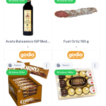
Ni tjänar 30kr
Ni tjänar 22kr
Aceto Balsamico IGP Modena 2
Fuet Ortiz 160 g
1
1
Kakor
Kakor
Ni tjänar 63kr
Ni tjänar 148kr