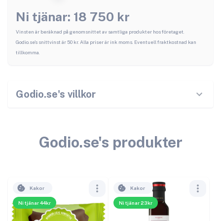
Ni tjänar:
18 750
kr
Vinsten är beräknad på genomsnittet av samtliga produkter hos företaget.
Godio.se
's snittvinst är
50
kr. Alla priser är ink moms. Eventuell fraktkostnad kan
tillkomma.
Godio.se
's villkor
Godio.se
's produkter
Kakor
Kakor
Ni tjänar 44kr
Ni tjänar 23kr