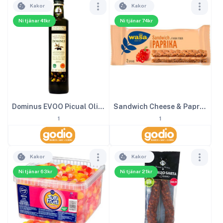
Kakor
Kakor
Ni tjänar 41kr
Ni tjänar 74kr
Dominus EVOO Picual Olivolja 50 cl
Sandwich Cheese & Paprika 24st x 37 g
1
1
Kakor
Kakor
Ni tjänar 63kr
Ni tjänar 21kr