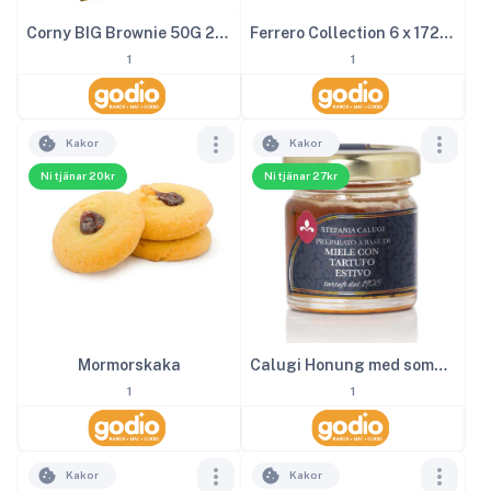
Corny BIG Brownie 50G 24st
Ferrero Collection 6 x 172g 1kg
1
1
Kakor
Kakor
Ni tjänar 20kr
Ni tjänar 27kr
Mormorskaka
Calugi Honung med sommartryffel 40 g
1
1
Kakor
Kakor