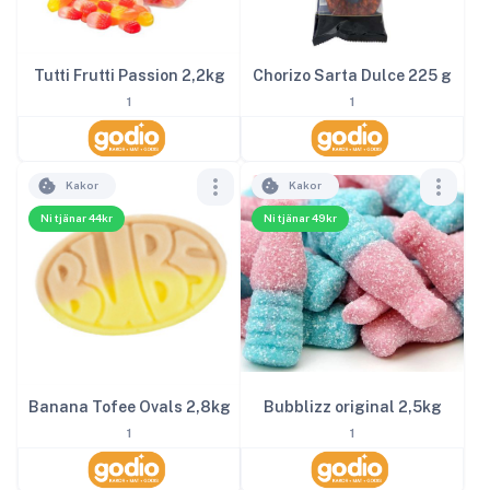
Tutti Frutti Passion 2,2kg
Chorizo Sarta Dulce 225 g
1
1
Kakor
Kakor
Ni tjänar 44kr
Ni tjänar 49kr
Banana Tofee Ovals 2,8kg
Bubblizz original 2,5kg
1
1