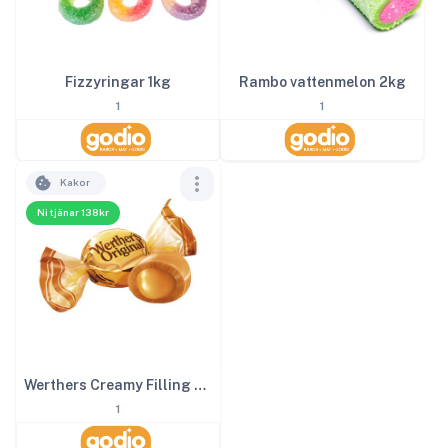
Rambo vattenmelon 2kg
Fizzyringar 1kg
1
1
Kakor
Ni tjänar 138kr
Werthers Creamy Filling 3kg
1