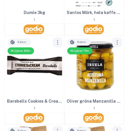
Dumle 3kg
Santos Mörk, hela kaffe bönor 1000g
1
1
Kakor
Kakor
Ni tjänar 86kr
Ni tjänar 17kr
Barebells Cookies & Cream 12st
Oliver gröna Manzanilla 365 g
1
1
Kakor
Kakor