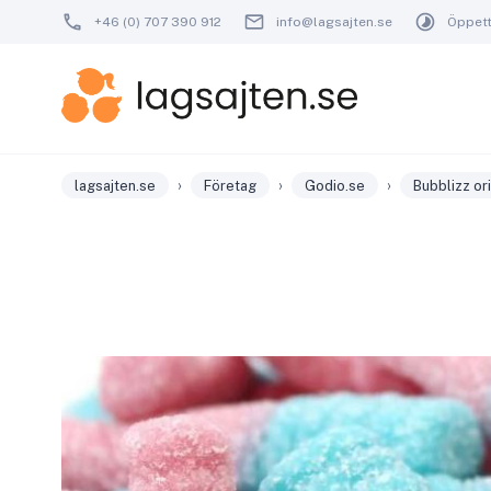
+46 (0) 707 390 912
info@lagsajten.se
Öppetti
›
›
›
lagsajten.se
Företag
Godio.se
Bubblizz or