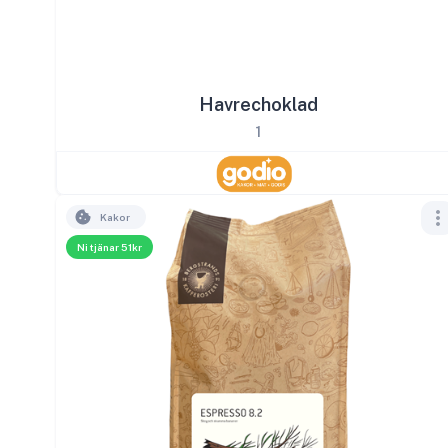
Havrechoklad
1
Kakor
Ni tjänar 51kr