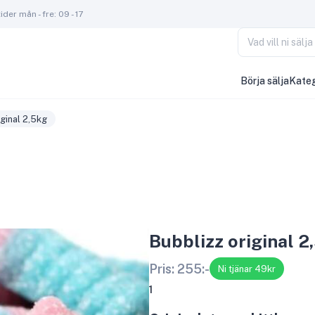
der mån - fre: 09 - 17
Vad vill ni säl
Börja sälja
Kateg
iginal 2,5kg
Bubblizz original 2
Pris:
255
:-
Ni tjänar 49kr
1