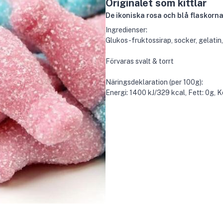
Originalet som kittlar
De ikoniska rosa och blå flaskorn
Ingredienser:
Glukos-fruktossirap, socker, gelatin,
Förvaras svalt & torrt
Näringsdeklaration (per 100g):
Energi: 1400 kJ/329 kcal, Fett: 0g, K