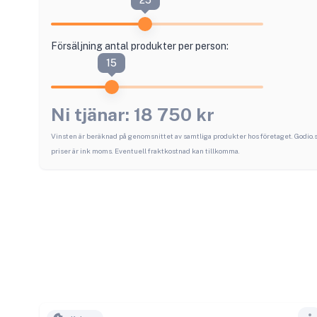
25
Försäljning antal produkter per person:
15
Ni tjänar:
18 750
kr
Vinsten är beräknad på genomsnittet av samtliga produkter hos företaget.
Godio.
priser är ink moms. Eventuell fraktkostnad kan tillkomma.