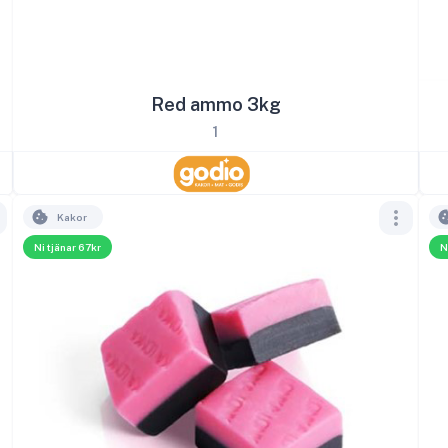
Red ammo 3kg
1
Kakor
Ni tjänar 67kr
N