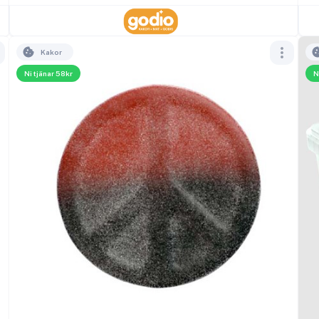
Kakor
Ni tjänar 58kr
N