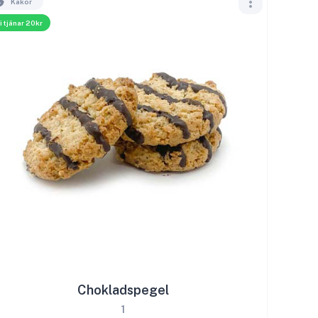
Kakor
i tjänar 20kr
Chokladspegel
1