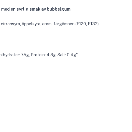
a med en syrlig smak av bubbelgum.
 citronsyra, äppelsyra, arom, färgämnen (E120, E133).
olhydrater: 75g, Protein: 4.8g, Salt: 0.4g"