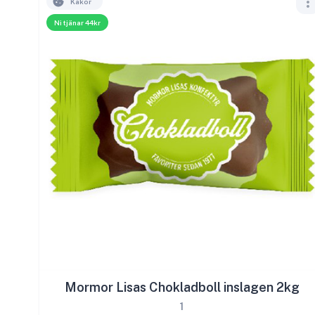
Kakor
Ni tjänar 44kr
Mormor Lisas Chokladboll inslagen 2kg
1