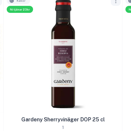
Kakor
Ni tjänar 23kr
N
Gardeny Sherryvinäger DOP 25 cl
1