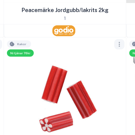
Peacemärke Jordgubb/lakrits 2kg
1
Kakor
Ni tjänar 76kr
N