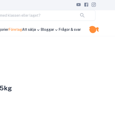
ja med klassen eller laget?
orier
Företag
Att sälja
Bloggar
Frågor & svar
,5kg