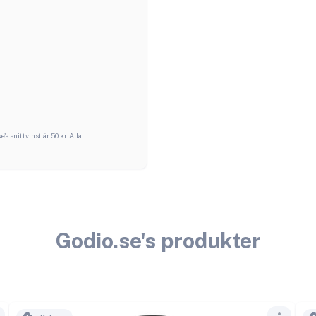
se
's snittvinst är
50
kr. Alla
Godio.se
's produkter