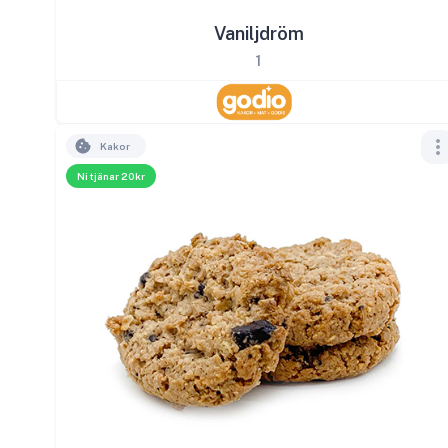
Vaniljdröm
1
Kakor
Ni tjänar 20kr