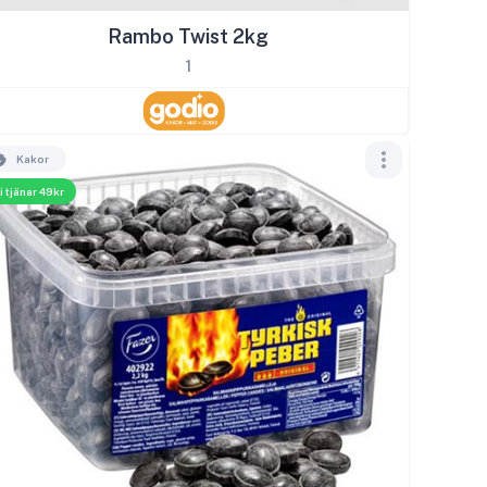
Rambo Twist 2kg
1
Kakor
i tjänar 49kr