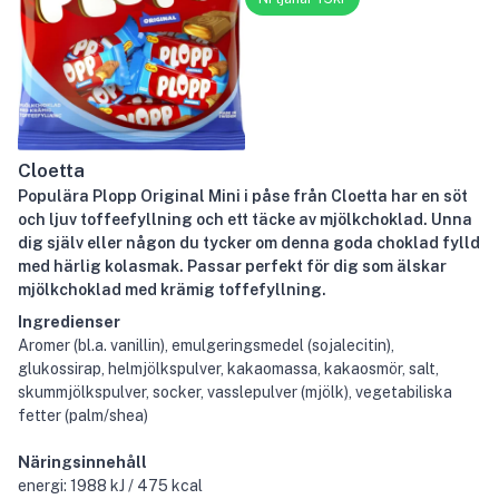
Cloetta
Populära Plopp Original Mini i påse från Cloetta har en söt
och ljuv toffeefyllning och ett täcke av mjölkchoklad. Unna
dig själv eller någon du tycker om denna goda choklad fylld
med härlig kolasmak. Passar perfekt för dig som älskar
mjölkchoklad med krämig toffefyllning.
Ingredienser
Aromer (bl.a. vanillin), emulgeringsmedel (sojalecitin),
glukossirap, helmjölkspulver, kakaomassa, kakaosmör, salt,
skummjölkspulver, socker, vasslepulver (mjölk), vegetabiliska
fetter (palm/shea)
Näringsinnehåll
energi: 1988 kJ / 475 kcal