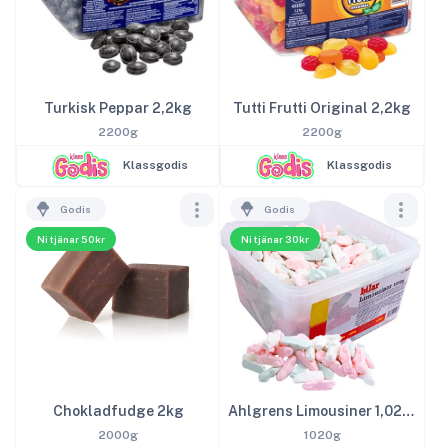
Turkisk Peppar 2,2kg
Tutti Frutti Original 2,2kg
2200g
2200g
Klassgodis
Klassgodis
Godis
Godis
Ni tjänar 50kr
Ni tjänar 30kr
Chokladfudge 2kg
Ahlgrens Limousiner 1,02kg
2000g
1020g