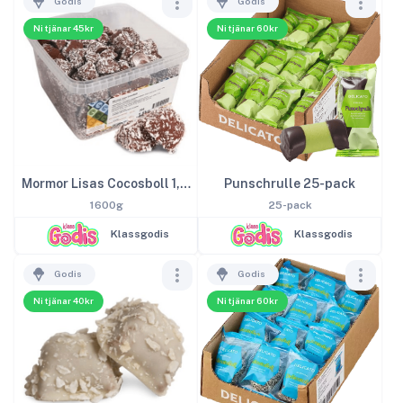
Godis
Godis
Ni tjänar 45kr
Ni tjänar 60kr
Mormor Lisas Cocosboll 1,6kg
Punschrulle 25-pack
1600g
25-pack
Klassgodis
Klassgodis
Godis
Godis
Ni tjänar 40kr
Ni tjänar 60kr