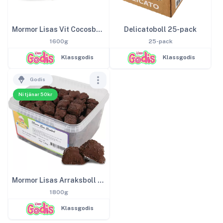
Mormor Lisas Vit Cocosboll 1,6kg
Delicatoboll 25-pack
1600g
25-pack
Klassgodis
Klassgodis
Godis
Ni tjänar 50kr
Mormor Lisas Arraksboll 1,8kg
1800g
Klassgodis