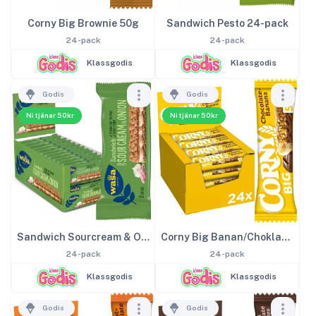
Corny Big Brownie 50g
Sandwich Pesto 24-pack
24-pack
24-pack
Klassgodis
Klassgodis
Godis
Godis
Ni tjänar 50kr
Ni tjänar 50kr
Sandwich Sourcream & Onion
Corny Big Banan/Choklad 50g
24-pack
24-pack
Klassgodis
Klassgodis
Godis
Godis