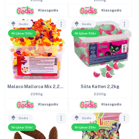
2000g
2000g
Klassgodis
Klassgodis
Godis
Godis
Ni tjänar 50kr
Ni tjänar 50kr
Malaco Mallorca Mix 2,28kg
Söta Katten 2,2kg
2280g
2200g
Klassgodis
Klassgodis
Godis
Godis
Ni tjänar 50kr
Ni tjänar 25kr