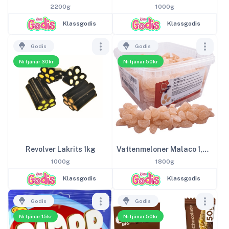
2200g
1000g
Klassgodis
Klassgodis
Godis
Godis
Ni tjänar 30kr
Ni tjänar 50kr
Revolver Lakrits 1kg
Vattenmeloner Malaco 1,8kg
1000g
1800g
Klassgodis
Klassgodis
Godis
Godis
Ni tjänar 15kr
Ni tjänar 50kr