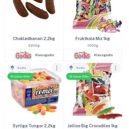
Chokladbanan 2,2kg
Fruktkola Mix 1kg
2200g
1000g
Klassgodis
Klassgodis
Godis
Godis
Ni tjänar 50kr
Ni tjänar 25kr
Syrliga Tungor 2,2kg
Jellioo Big Crocodiles 1kg