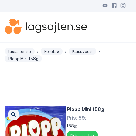
›
›
›
lagsajten.se
Företag
Klassgodis
Plopp Mini 158g
Plopp Mini 158g
Pris:
59
:-
158g
Ni tjänar 15kr