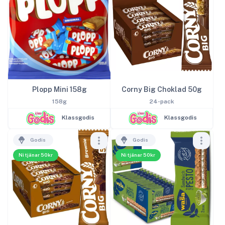
Plopp Mini 158g
Corny Big Choklad 50g
158g
24-pack
Klassgodis
Klassgodis
Godis
Godis
Ni tjänar 50kr
Ni tjänar 50kr