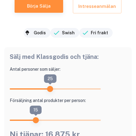
Börja Sälja
Intresseanmälan
Godis
Swish
Fri frakt
Sälj med
Klassgodis
och tjäna:
Antal personer som säljer:
25
Försäljning antal produkter per person:
15
Ni tjänar:
16 875
kr