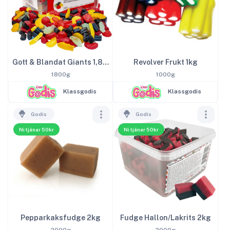
Gott & Blandat Giants 1,8kg
Revolver Frukt 1kg
1800g
1000g
Klassgodis
Klassgodis
Godis
Godis
Ni tjänar 50kr
Ni tjänar 50kr
Pepparkaksfudge 2kg
Fudge Hallon/Lakrits 2kg