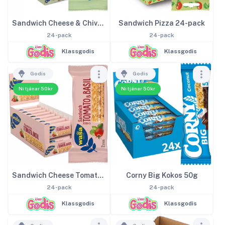
Sandwich Cheese & Chives 24-pack
Sandwich Pizza 24-pack
24-pack
24-pack
Klassgodis
Klassgodis
Godis
Godis
Ni tjänar 50kr
Ni tjänar 50kr
Sandwich Cheese Tomato & Basil 24-pack
Corny Big Kokos 50g
24-pack
24-pack
Klassgodis
Klassgodis