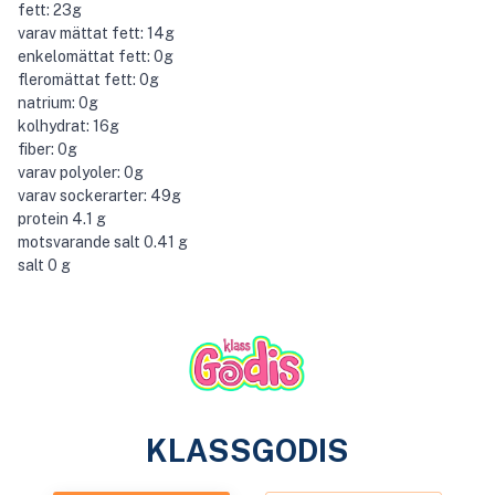
fett: 23g
varav mättat fett: 14g
enkelomättat fett: 0g
fleromättat fett: 0g
natrium: 0g
kolhydrat: 16g
fiber: 0g
varav polyoler: 0g
varav sockerarter: 49g
protein 4.1 g
motsvarande salt 0.41 g
salt 0 g
KLASSGODIS