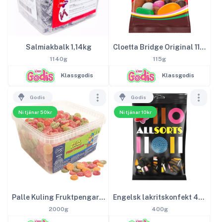
Salmiakbalk 1,14kg
Cloetta Bridge Original 115g
1140g
115g
Klassgodis
Klassgodis
Godis
Godis
Ni tjänar 50kr
Ni tjänar 10kr
Palle Kuling Fruktpengar 2kg
Engelsk lakritskonfekt 400g
2000g
400g