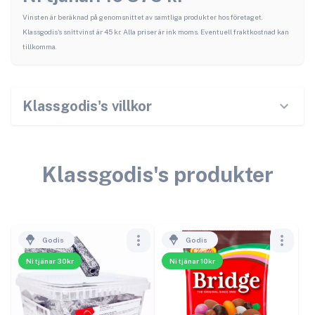
Vinsten är beräknad på genomsnittet av samtliga produkter hos företaget.
Klassgodis
's snittvinst är
45
kr. Alla priser är ink moms. Eventuell fraktkostnad kan
tillkomma.
Klassgodis
's villkor
Klassgodis
's produkter
Godis
Godis
Ni tjänar 30kr
Ni tjänar 10kr