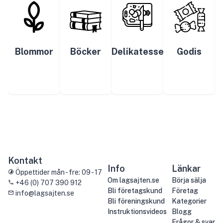
Blommor
Böcker
Delikatesser
Godis
Kontakt
Info
Länkar
Öppettider mån - fre: 09 - 17
Om lagsajten.se
Börja sälja
+46 (0) 707 390 912
Bli företagskund
Företag
info@lagsajten.se
Bli föreningskund
Kategorier
Instruktionsvideos
Blogg
Frågor & svar