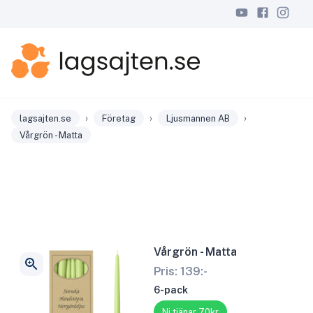
›
›
›
lagsajten.se
Företag
Ljusmannen AB
Vårgrön - Matta
Vårgrön - Matta
Pris:
139
:-
6-pack
Ni tjänar 70kr