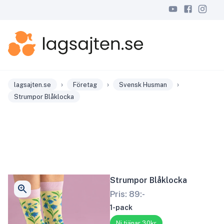
›
›
›
lagsajten.se
Företag
Svensk Husman
Strumpor Blåklocka
Strumpor Blåklocka
Pris:
89
:-
1-pack
Ni tjänar 30kr