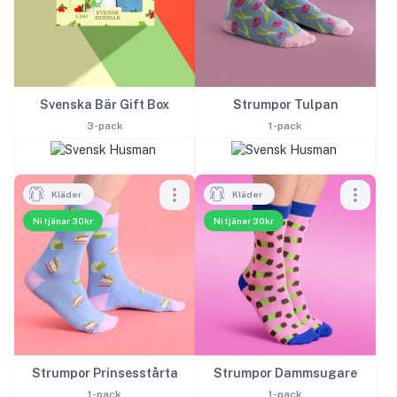
Strumpor Tulpan
Svenska Bär Gift Box
1-pack
3-pack
Kläder
Kläder
Ni tjänar 30kr
Ni tjänar 30kr
Strumpor Prinsesstårta
Strumpor Dammsugare
1-pack
1-pack