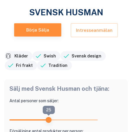
SVENSK HUSMAN
Börja Sälja
Intresseanmälan
Kläder
Swish
Svensk design
Fri frakt
Tradition
Sälj med
Svensk Husman
och tjäna:
Antal personer som säljer:
25
Försäljning antal produkter per person: