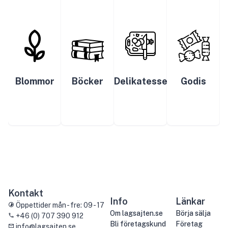
Blommor
Böcker
Delikatesser
Godis
Kontakt
Info
Länkar
Öppettider mån - fre: 09 - 17
Om lagsajten.se
Börja sälja
+46 (0) 707 390 912
Bli företagskund
Företag
info@lagsajten.se