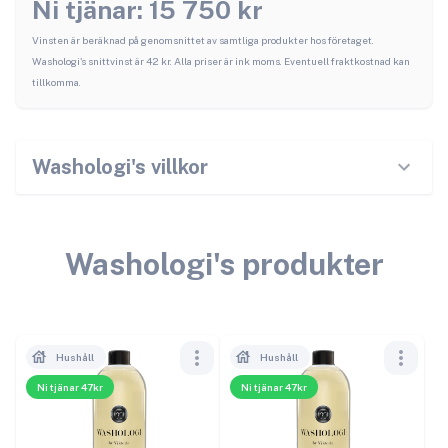
Ni tjänar:
15 750
kr
Vinsten är beräknad på genomsnittet av samtliga produkter hos företaget.
Washologi
's snittvinst är
42
kr. Alla priser är ink moms. Eventuell fraktkostnad kan
tillkomma.
Washologi
's villkor
Washologi
's produkter
Hushåll
Hushåll
Ni tjänar 47kr
Ni tjänar 47kr