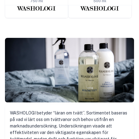
750 ml
500 ml
WASHOLOGI betyder “läran om tvätt”. Sortimentet baseras
på vad vi lärt oss om tvättvanor och behov utifrån en
marknadsundersökning. Undersökningen visade att
effektiviteten var den viktigaste egenskapen för
tvättmedel, medan doft och funktion var viktigast för