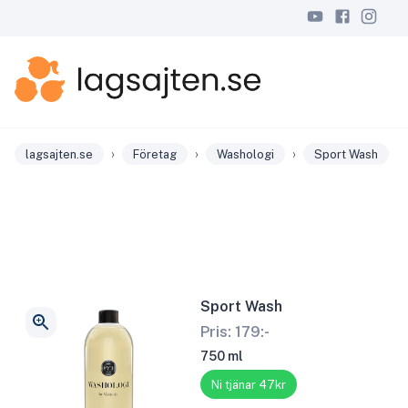
›
›
›
lagsajten.se
Företag
Washologi
Sport Wash
Sport Wash
Pris:
179
:-
750 ml
Ni tjänar 47kr