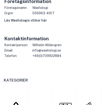
Företagsinformation
Företagsnamn:
Washologi
Orgnr:
556963-4917
Läs
Washologi
s villkor här
Kontaktinformation
Kontaktperson:
Wilhelm Widengren
Email:
info@washologi.se
Telefon:
+46(0)709922884
KATEGORIER