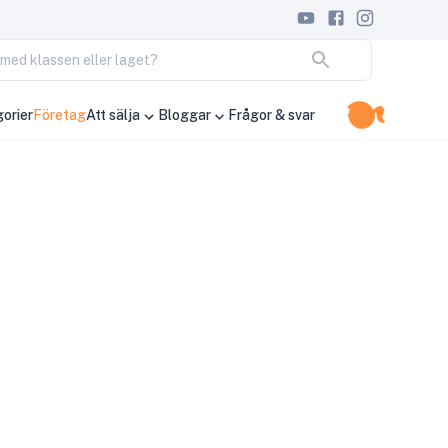
ja med klassen eller laget?
orier
Företag
Att sälja
Bloggar
Frågor & svar