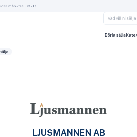
der mån - fre: 09 - 17
Vad vill ni säl
Börja sälja
Kateg
sälja
LJUSMANNEN AB