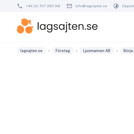
+46 (0) 707 390 912
info@lagsajten.se
Öppetti
›
›
›
lagsajten.se
Företag
Ljusmannen AB
Börja 