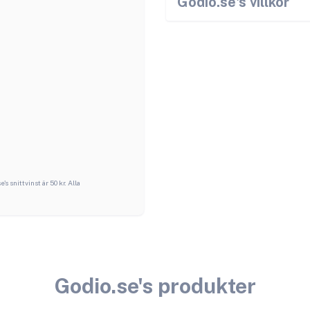
Godio.se
's villkor
se
's snittvinst är
50
kr. Alla
Godio.se
's produkter