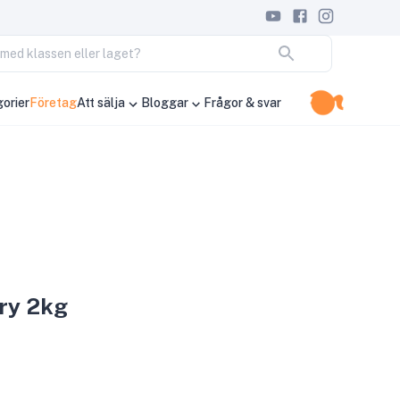
ja med klassen eller laget?
orier
Företag
Att sälja
Bloggar
Frågor & svar
ry 2kg