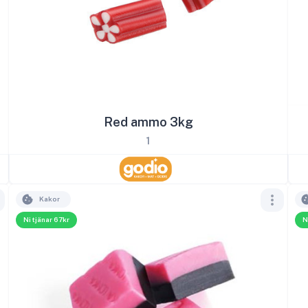
Red ammo 3kg
1
Kakor
Ni tjänar 67kr
N