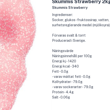
Skummis Strawberry 2k
Skummis Strawberry
Ingredienser:
Socker, glukos-fruktossirap, vatten,
surhetsreglerande medel (mjölksyra)
Förvaras svalt & torrt
Producerad i Sverige.
Näringsvärde
Näringsinnehåll per 100g
Energi kj - 1420
Energi kcal - 340
Fett - 0.0g
- varav mättat fett - 0.0g
Kolhydrater - 79.0g
- varav sockerarter - 79.0g
Protein - 4.4g
Salt - 0.06g