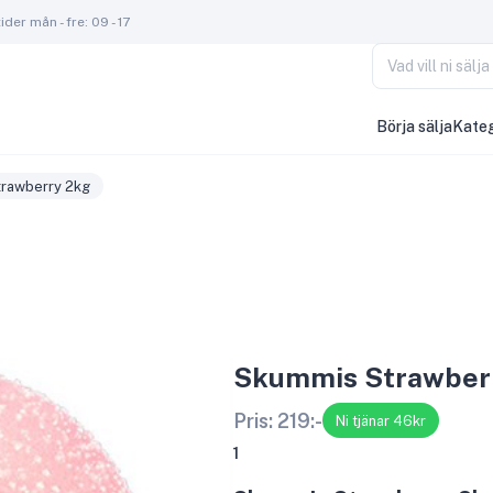
der mån - fre: 09 - 17
Vad vill ni säl
Börja sälja
Kateg
rawberry 2kg
Skummis Strawber
Pris:
219
:-
Ni tjänar 46kr
1