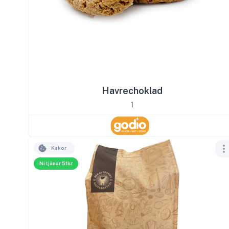
Havrechoklad
1
Kakor
Ni tjänar 51kr