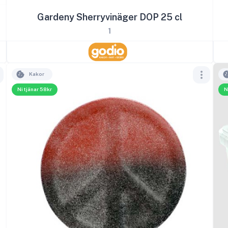
Gardeny Sherryvinäger DOP 25 cl
1
Kakor
Ni tjänar 58kr
N