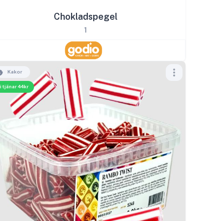
Chokladspegel
1
Kakor
i tjänar 44kr