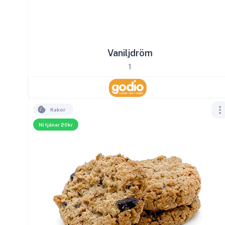
Vaniljdröm
1
Kakor
Ni tjänar 20kr