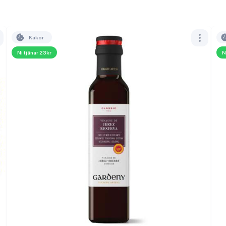
Kakor
Ni tjänar 23kr
N