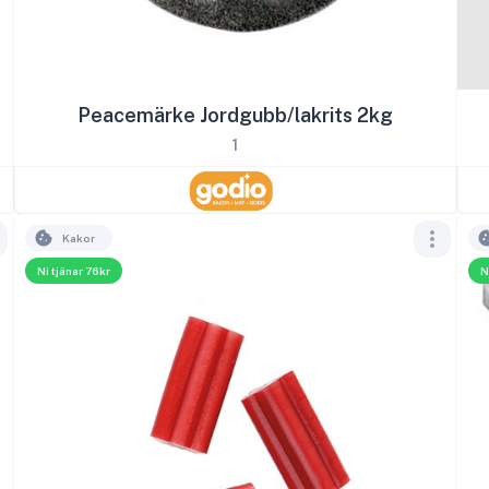
Peacemärke Jordgubb/lakrits 2kg
1
Kakor
Ni tjänar 76kr
N