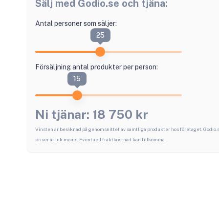
Sälj med
Godio.se
och tjäna:
Antal personer som säljer:
25
Försäljning antal produkter per person:
15
Ni tjänar:
18 750
kr
Vinsten är beräknad på genomsnittet av samtliga produkter hos företaget.
Godio.
priser är ink moms. Eventuell fraktkostnad kan tillkomma.