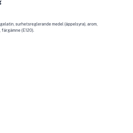
g
 gelatin, surhetsreglerande medel (äppelsyra), arom,
, färgämne (E120).