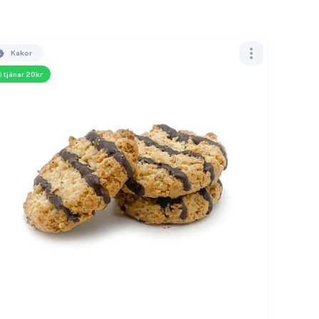
Kakor
i tjänar 20kr