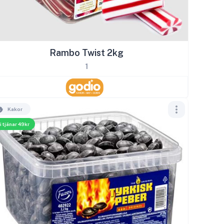
Rambo Twist 2kg
1
Kakor
i tjänar 49kr