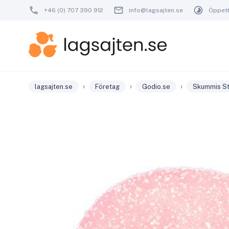
+46 (0) 707 390 912
info@lagsajten.se
Öppetti
›
›
›
lagsajten.se
Företag
Godio.se
Skummis St