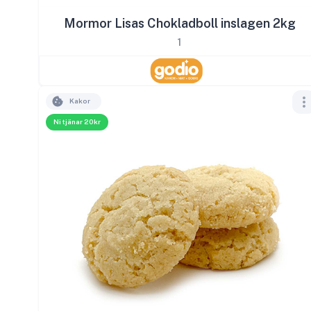
Mormor Lisas Chokladboll inslagen 2kg
1
Kakor
Ni tjänar 20kr