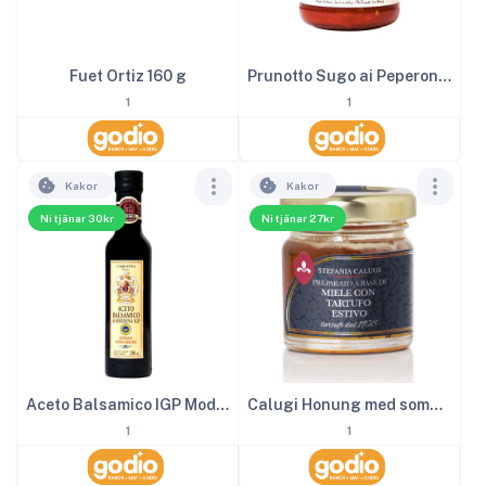
Fuet Ortiz 160 g
Prunotto Sugo ai Peperoni 340 g EKO
1
1
Kakor
Kakor
Ni tjänar 30kr
Ni tjänar 27kr
Aceto Balsamico IGP Modena 2
Calugi Honung med sommartryffel 40 g
1
1