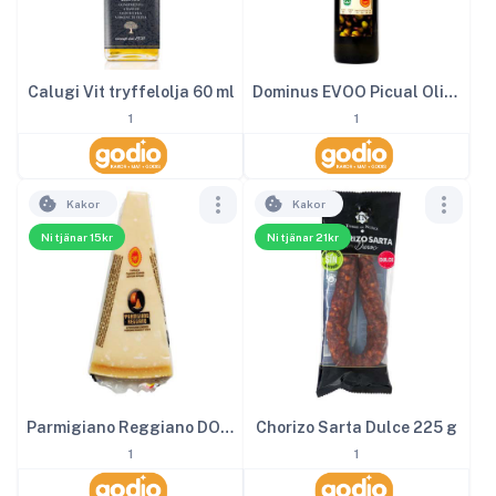
Calugi Vit tryffelolja 60 ml
Dominus EVOO Picual Olivolja 50 cl
1
1
Kakor
Kakor
Ni tjänar 15kr
Ni tjänar 21kr
Parmigiano Reggiano DOP ca 150 g
Chorizo Sarta Dulce 225 g
1
1