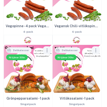
Vegopinne - 4 pack Vegansk salami
Vegansk Chili-vitlökspinne - 4 pack
4-pack
4-pack
Delikatesser
Delikatesser
Ni tjänar 30kr
Ni tjänar 30kr
Grönpepparsalami - 1 pack
Vitlökssalami -1 pack
Singelpack
Singelpack