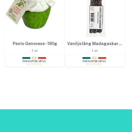
Pesto Genovese - 190g
Vaniljstång Madagaskar 10 st
1 st
1 st