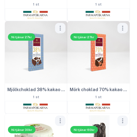
1 st
1 st
Ni tjänar 27kr
Ni tjänar 27kr
Mjölkchoklad 38% kakao 75g
Mörk choklad 70% kakao 75g
1 st
1 st
Ni tjänar 30kr
Ni tjänar 60kr