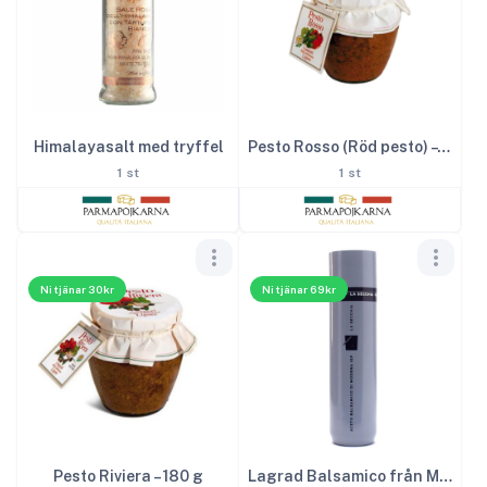
Himalayasalt med tryffel
Pesto Rosso (Röd pesto) – 180 g
1 st
1 st
Ni tjänar 30kr
Ni tjänar 69kr
Pesto Riviera – 180 g
Lagrad Balsamico från Modena IGP