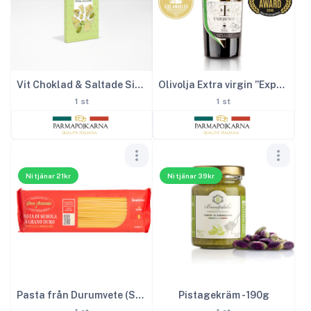
Vit Choklad & Saltade Sicilianska Pistagenötter
Olivolja Extra virgin ”Experience” 500ml
1 st
1 st
Ni tjänar 21kr
Ni tjänar 39kr
Pasta från Durumvete (Spaghetti) – 500 g
Pistagekräm - 190g