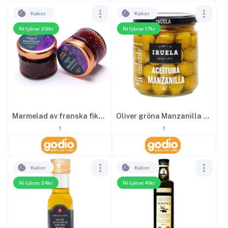
Kakor
Kakor
Ni tjänar 28kr
Ni tjänar 17kr
Marmelad av franska fikon 28 g
Oliver gröna Manzanilla 365 g
1
1
Kakor
Kakor
Ni tjänar 24kr
Ni tjänar 41kr