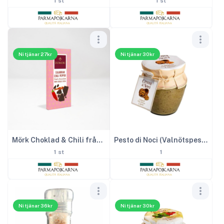
1 st
1 st
Ni tjänar 27kr
Ni tjänar 30kr
Mörk Choklad & Chili från Kalabrien – 75 g
Pesto di Noci (Valnötspesto) – 180 g
1 st
1
Ni tjänar 36kr
Ni tjänar 30kr