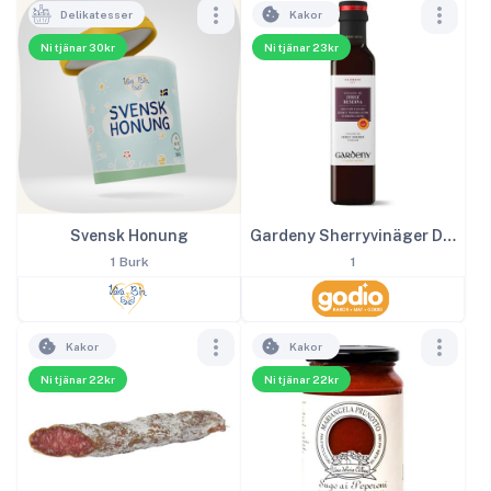
Delikatesser
Kakor
Ni tjänar 30kr
Ni tjänar 23kr
Svensk Honung
Gardeny Sherryvinäger DOP 25 cl
1 Burk
1
Kakor
Kakor
Ni tjänar 22kr
Ni tjänar 22kr