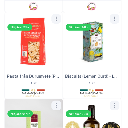
Ni tjänar 21kr
Ni tjänar 24kr
Pasta från Durumvete (Penne Rigate) – 500 g
Biscuits (Lemon Curd) – 100 g
1 st
1 st
Ni tjänar 27kr
Ni tjänar 90kr