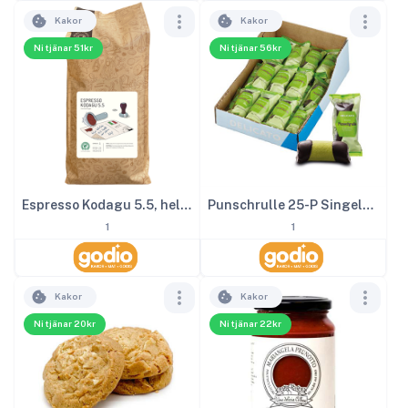
Kakor
Kakor
Ni tjänar 51kr
Ni tjänar 56kr
Espresso Kodagu 5.5, hela kaffe bönor 1000g
Punschrulle 25-P Singelpackad
1
1
Kakor
Kakor
Ni tjänar 20kr
Ni tjänar 22kr