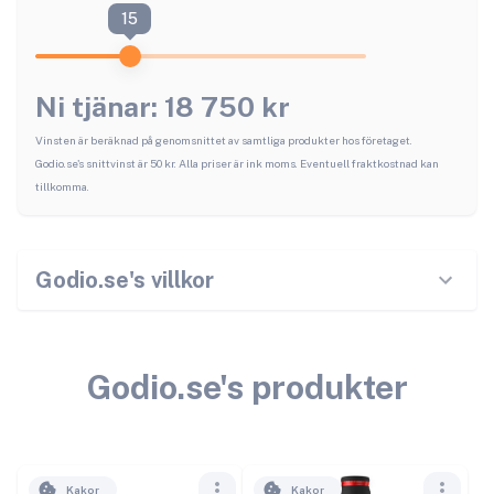
15
Ni tjänar:
18 750
kr
Vinsten är beräknad på genomsnittet av samtliga produkter hos företaget.
Godio.se
's snittvinst är
50
kr. Alla priser är ink moms. Eventuell fraktkostnad kan
tillkomma.
Godio.se
's villkor
Godio.se
's produkter
Kakor
Kakor