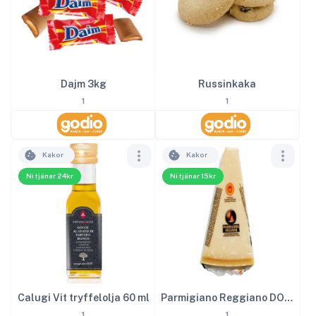
Dajm 3kg
Russinkaka
1
1
Kakor
Kakor
Ni tjänar 24kr
Ni tjänar 15kr
Calugi Vit tryffelolja 60 ml
Parmigiano Reggiano DOP ca 150 g
1
1