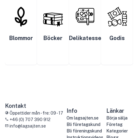
Blommor
Böcker
Delikatesser
Godis
Kontakt
Info
Länkar
Öppettider mån - fre: 09 - 17
Om lagsajten.se
Börja sälja
+46 (0) 707 390 912
Bli företagskund
Företag
info@lagsajten.se
Bli föreningskund
Kategorier
Instruktionsvideos
Blogg