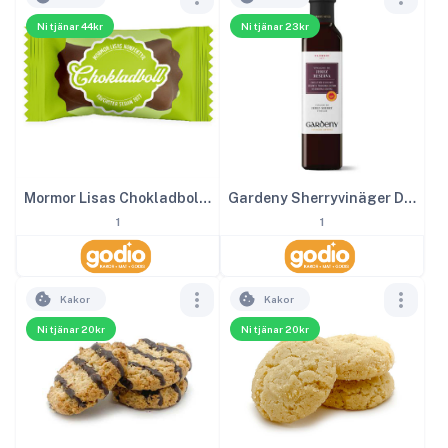
Ni tjänar 44kr
Ni tjänar 23kr
Mormor Lisas Chokladboll inslagen 2kg
Gardeny Sherryvinäger DOP 25 cl
1
1
Kakor
Kakor
Ni tjänar 20kr
Ni tjänar 20kr