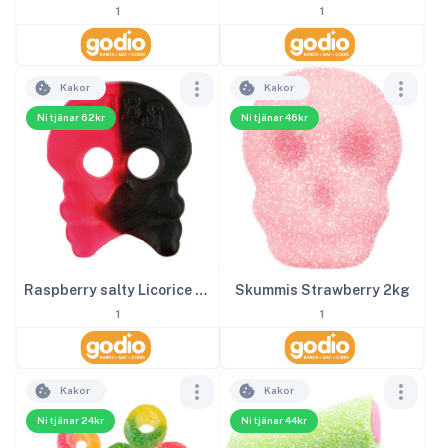
1
1
Kakor
Kakor
Ni tjänar 62kr
Ni tjänar 46kr
Raspberry salty Licorice Skalle 4kg
Skummis Strawberry 2kg
1
1
Kakor
Kakor
Ni tjänar 24kr
Ni tjänar 44kr