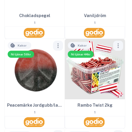
Chokladspegel
Vaniljdröm
1
1
Kakor
Kakor
Ni tjänar 58kr
Ni tjänar 44kr
Peacemärke Jordgubb/lakrits 2kg
Rambo Twist 2kg
1
1