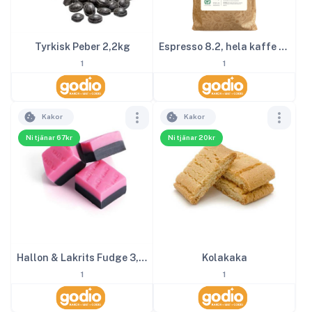
Tyrkisk Peber 2,2kg
Espresso 8.2, hela kaffe bönor, 1000g
1
1
Kakor
Kakor
Ni tjänar 67kr
Ni tjänar 20kr
Hallon & Lakrits Fudge 3,2kg
Kolakaka
1
1