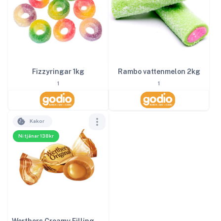
Rambo vattenmelon 2kg
Fizzyringar 1kg
1
1
Kakor
Ni tjänar 138kr
Werthers Creamy Filling 3kg