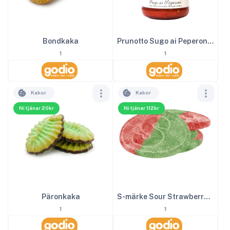
Bondkaka
Prunotto Sugo ai Peperoni 340 g EKO
1
1
Kakor
Kakor
Ni tjänar 20kr
Ni tjänar 112kr
Päronkaka
S-märke Sour Strawberry 4kg
1
1