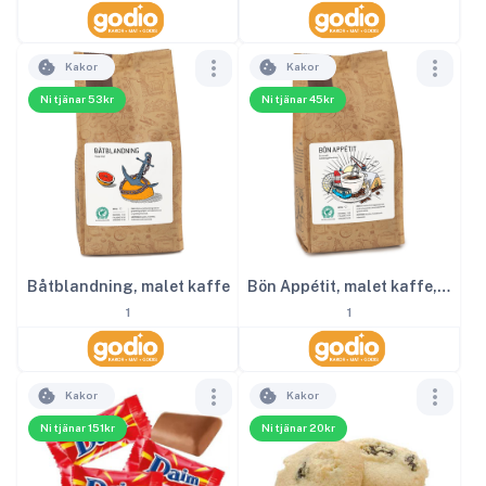
Kakor
Kakor
Ni tjänar 53kr
Ni tjänar 45kr
Båtblandning, malet kaffe
Bön Appétit, malet kaffe, lätt mörkrost
1
1
Kakor
Kakor
Ni tjänar 151kr
Ni tjänar 20kr