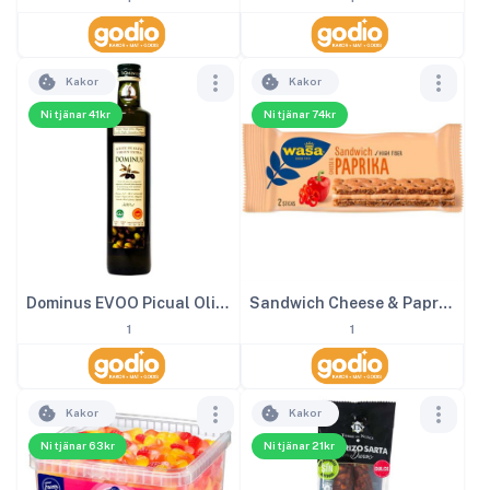
Kakor
Kakor
Ni tjänar 41kr
Ni tjänar 74kr
Dominus EVOO Picual Olivolja 50 cl
Sandwich Cheese & Paprika 24st x 37 g
1
1
Kakor
Kakor
Ni tjänar 63kr
Ni tjänar 21kr