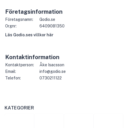
Företagsinformation
Företagsnamn:
Godio.se
Orgnr:
6409081350
Läs
Godio.se
s villkor här
Kontaktinformation
Kontaktperson:
Åke Isacsson
Email:
info@godio.se
Telefon:
0730211122
KATEGORIER