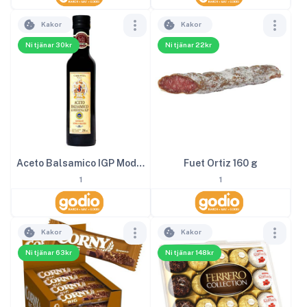
Kakor
Kakor
Ni tjänar 30kr
Ni tjänar 22kr
Aceto Balsamico IGP Modena 2
Fuet Ortiz 160 g
1
1
Kakor
Kakor
Ni tjänar 63kr
Ni tjänar 148kr