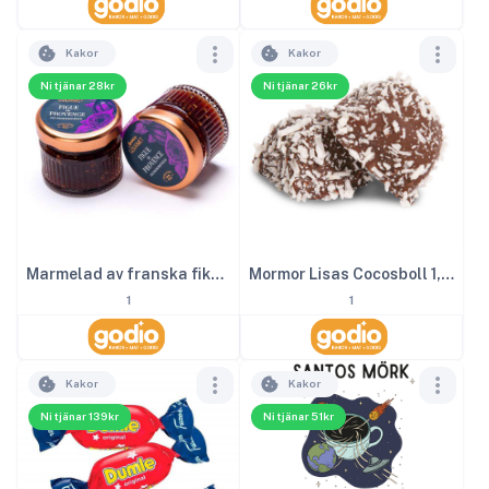
Kakor
Kakor
Ni tjänar 28kr
Ni tjänar 26kr
Marmelad av franska fikon 28 g
Mormor Lisas Cocosboll 1,6kg
1
1
Kakor
Kakor
Ni tjänar 139kr
Ni tjänar 51kr