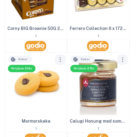
Corny BIG Brownie 50G 24st
Ferrero Collection 6 x 172g 1kg
1
1
Kakor
Kakor
Ni tjänar 20kr
Ni tjänar 27kr
Mormorskaka
Calugi Honung med sommartryffel 40 g
1
1