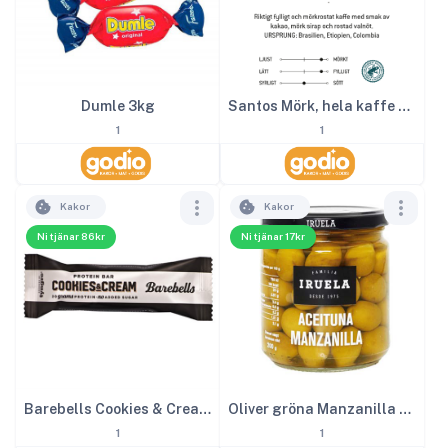
Dumle 3kg
Santos Mörk, hela kaffe bönor 1000g
1
1
Kakor
Kakor
Ni tjänar 86kr
Ni tjänar 17kr
Barebells Cookies & Cream 12st
Oliver gröna Manzanilla 365 g
1
1