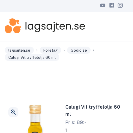
›
›
›
lagsajten.se
Företag
Godio.se
Calugi Vit tryffelolja 60 ml
Calugi Vit tryffelolja 60
ml
Pris:
89
:-
1