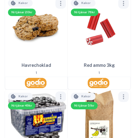
Kakor
Kakor
Ni tjänar 20kr
Ni tjänar 76kr
Red ammo 3kg
Havrechoklad
1
1
Kakor
Kakor
Ni tjänar 49kr
Ni tjänar 51kr