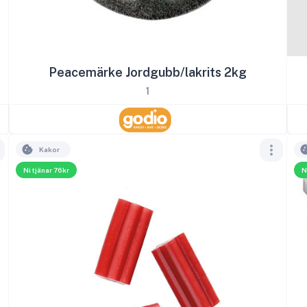
Peacemärke Jordgubb/lakrits 2kg
1
Kakor
Ni tjänar 76kr
N