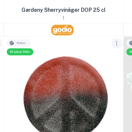
Gardeny Sherryvinäger DOP 25 cl
1
Kakor
Ni tjänar 58kr
N