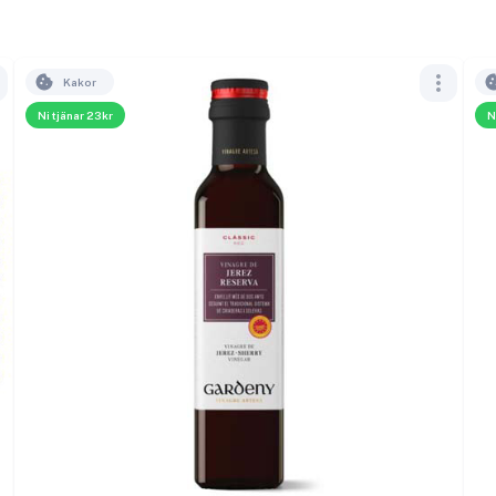
Kakor
Ni tjänar 23kr
N