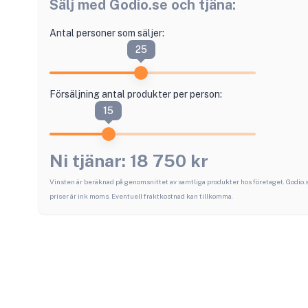
Sälj med
Godio.se
och tjäna:
Antal personer som säljer:
25
Försäljning antal produkter per person:
15
Ni tjänar:
18 750
kr
Vinsten är beräknad på genomsnittet av samtliga produkter hos företaget.
Godio.
priser är ink moms. Eventuell fraktkostnad kan tillkomma.