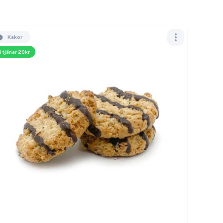
Kakor
i tjänar 20kr