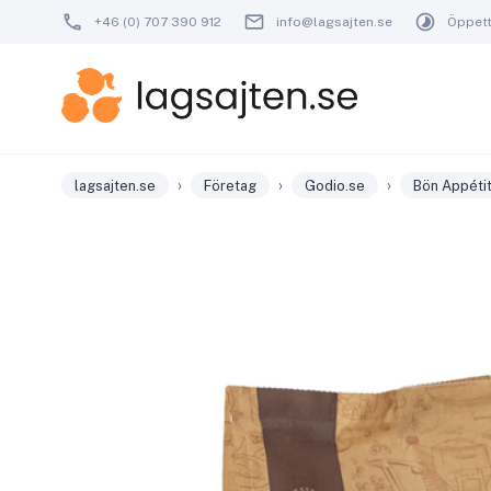
+46 (0) 707 390 912
info@lagsajten.se
Öppetti
›
›
›
lagsajten.se
Företag
Godio.se
Bön Appétit