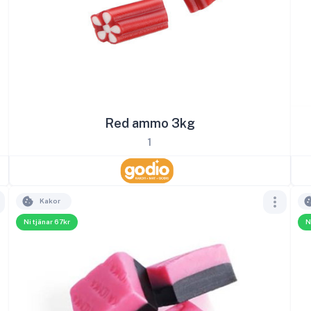
Red ammo 3kg
1
Kakor
Ni tjänar 67kr
N