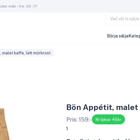
der mån - fre: 09 - 17
Vad vill ni säl
Börja sälja
Kateg
, malet kaffe, lätt mörkrost
Bön Appétit, malet 
Pris:
159
:-
Ni tjänar 45kr
1