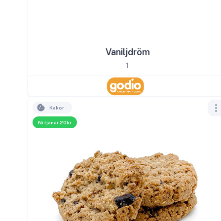
Vaniljdröm
1
Kakor
Ni tjänar 20kr