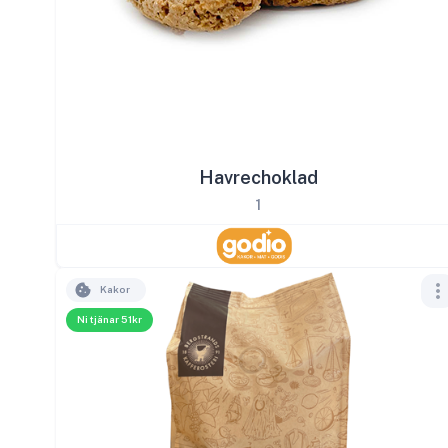
Havrechoklad
1
Kakor
Ni tjänar 51kr