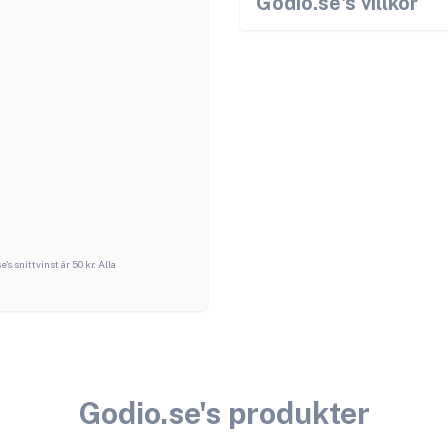
Godio.se
's villkor
se
's snittvinst är
50
kr. Alla
Godio.se
's produkter