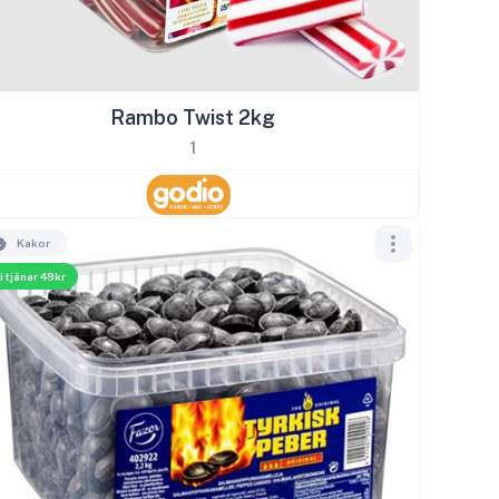
Rambo Twist 2kg
1
Kakor
i tjänar 49kr