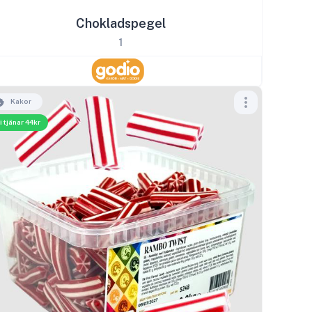
Chokladspegel
1
Kakor
i tjänar 44kr