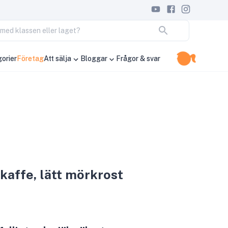
ja med klassen eller laget?
orier
Företag
Att sälja
Bloggar
Frågor & svar
kaffe, lätt mörkrost