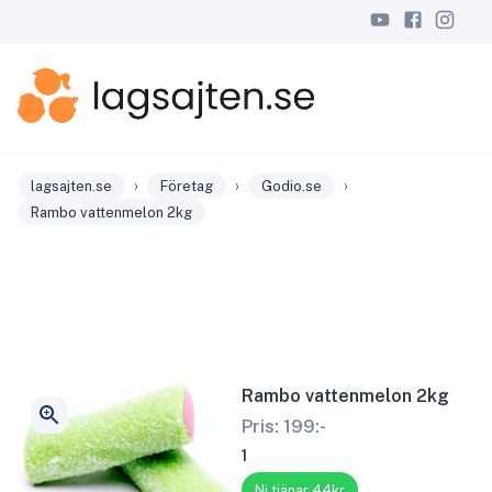
›
›
›
lagsajten.se
Företag
Godio.se
Rambo vattenmelon 2kg
Rambo vattenmelon 2kg
Pris:
199
:-
1
Ni tjänar 44kr