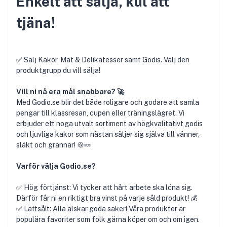
Enkelt att sälja, kul att
tjäna!
✅ Sälj Kakor, Mat & Delikatesser samt Godis. Välj den
produktgrupp du vill sälja!
Vill ni nå era mål snabbare? 🚀
Med Godio.se blir det både roligare och godare att samla
pengar till klassresan, cupen eller träningslägret. Vi
erbjuder ett noga utvalt sortiment av högkvalitativt godis
och ljuvliga kakor som nästan säljer sig själva till vänner,
släkt och grannar! 🍪🍬
Varför välja Godio.se?
✅ Hög förtjänst: Vi tycker att hårt arbete ska löna sig.
Därför får ni en riktigt bra vinst på varje såld produkt! 💰
✅ Lättsålt: Alla älskar goda saker! Våra produkter är
populära favoriter som folk gärna köper om och om igen.