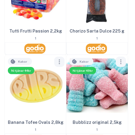
Tutti Frutti Passion 2,2kg
Chorizo Sarta Dulce 225 g
1
1
Kakor
Kakor
Ni tjänar 44kr
Ni tjänar 49kr
Banana Tofee Ovals 2,8kg
Bubblizz original 2,5kg
1
1