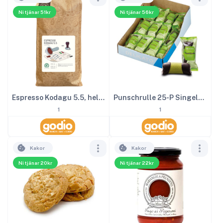
Ni tjänar 51kr
Ni tjänar 56kr
Espresso Kodagu 5.5, hela kaffe bönor 1000g
Punschrulle 25-P Singelpackad
1
1
Kakor
Kakor
Ni tjänar 20kr
Ni tjänar 22kr