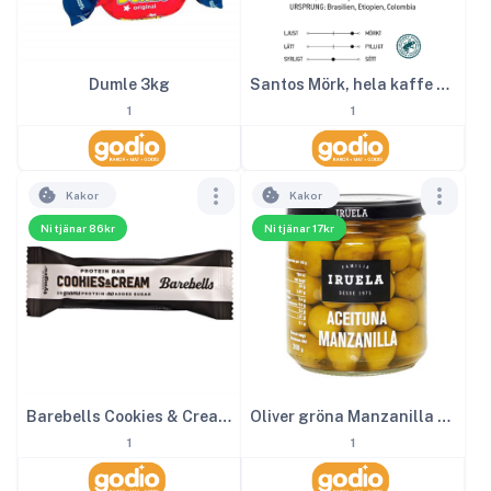
Dumle 3kg
Santos Mörk, hela kaffe bönor 1000g
1
1
Kakor
Kakor
Ni tjänar 86kr
Ni tjänar 17kr
Barebells Cookies & Cream 12st
Oliver gröna Manzanilla 365 g
1
1