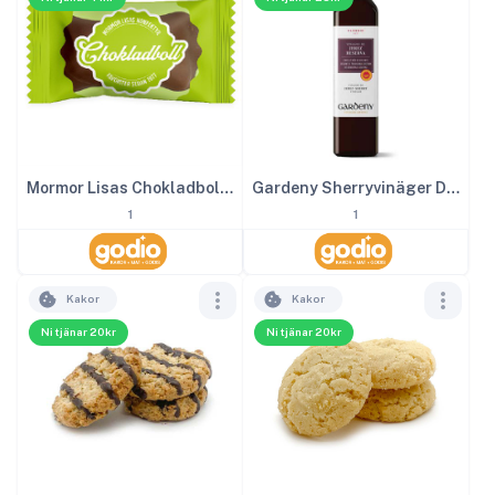
Mormor Lisas Chokladboll inslagen 2kg
Gardeny Sherryvinäger DOP 25 cl
1
1
Kakor
Kakor
Ni tjänar 20kr
Ni tjänar 20kr