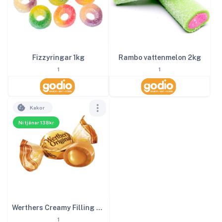
Rambo vattenmelon 2kg
Fizzyringar 1kg
1
1
Kakor
Ni tjänar 138kr
Werthers Creamy Filling 3kg
1