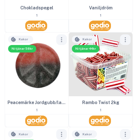
Chokladspegel
Vaniljdröm
1
1
Kakor
Kakor
Ni tjänar 58kr
Ni tjänar 44kr
Peacemärke Jordgubb/lakrits 2kg
Rambo Twist 2kg
1
1
Kakor
Kakor