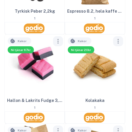
Tyrkisk Peber 2,2kg
Espresso 8.2, hela kaffe bönor, 1000g
1
1
Kakor
Kakor
Ni tjänar 67kr
Ni tjänar 20kr
Hallon & Lakrits Fudge 3,2kg
Kolakaka
1
1
Kakor
Kakor