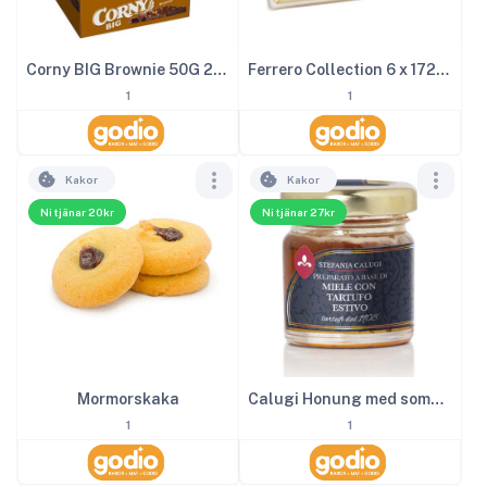
Corny BIG Brownie 50G 24st
Ferrero Collection 6 x 172g 1kg
1
1
Kakor
Kakor
Ni tjänar 20kr
Ni tjänar 27kr
Mormorskaka
Calugi Honung med sommartryffel 40 g
1
1