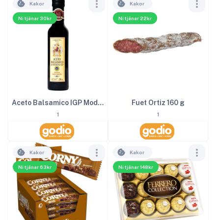
Kakor
Kakor
Ni tjänar 30kr
Ni tjänar 22kr
Aceto Balsamico IGP Modena 2
Fuet Ortiz 160 g
1
1
Kakor
Kakor
Ni tjänar 63kr
Ni tjänar 148kr