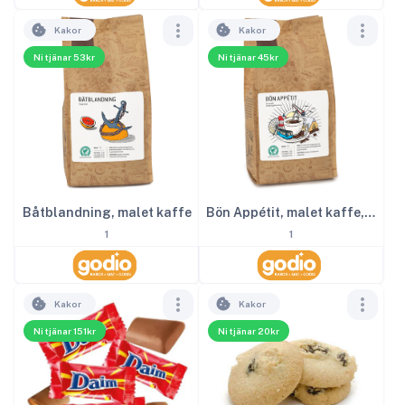
Kakor
Kakor
Ni tjänar 53kr
Ni tjänar 45kr
Båtblandning, malet kaffe
Bön Appétit, malet kaffe, lätt mörkrost
1
1
Kakor
Kakor
Ni tjänar 151kr
Ni tjänar 20kr