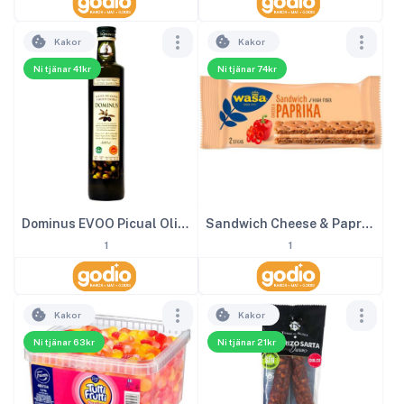
Kakor
Kakor
Ni tjänar 41kr
Ni tjänar 74kr
Dominus EVOO Picual Olivolja 50 cl
Sandwich Cheese & Paprika 24st x 37 g
1
1
Kakor
Kakor
Ni tjänar 63kr
Ni tjänar 21kr