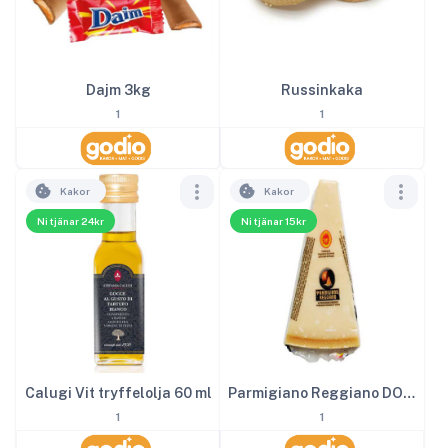
Dajm 3kg
Russinkaka
1
1
Kakor
Kakor
Ni tjänar 24kr
Ni tjänar 15kr
Calugi Vit tryffelolja 60 ml
Parmigiano Reggiano DOP ca 150 g
1
1