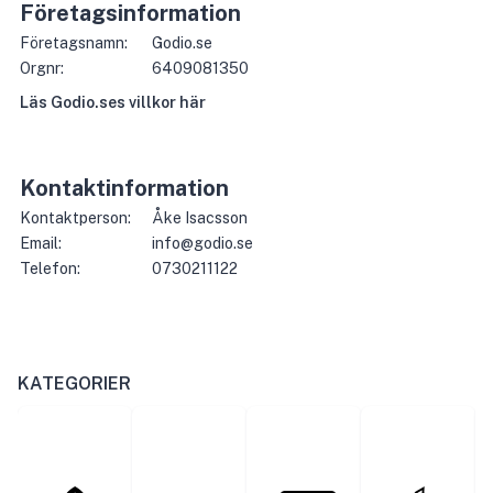
Företagsinformation
Företagsnamn:
Godio.se
Orgnr:
6409081350
Läs
Godio.se
s villkor här
Kontaktinformation
Kontaktperson:
Åke Isacsson
Email:
info@godio.se
Telefon:
0730211122
KATEGORIER