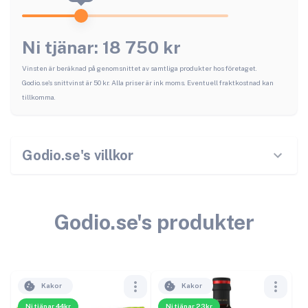
Ni tjänar:
18 750
kr
Vinsten är beräknad på genomsnittet av samtliga produkter hos företaget.
Godio.se
's snittvinst är
50
kr. Alla priser är ink moms. Eventuell fraktkostnad kan
tillkomma.
Godio.se
's villkor
Godio.se
's produkter
Kakor
Kakor
Ni tjänar 44kr
Ni tjänar 23kr