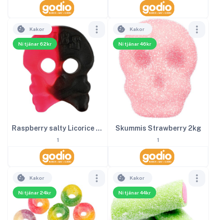
Kakor
Kakor
Ni tjänar 62kr
Ni tjänar 46kr
Raspberry salty Licorice Skalle 4kg
Skummis Strawberry 2kg
1
1
Kakor
Kakor
Ni tjänar 24kr
Ni tjänar 44kr