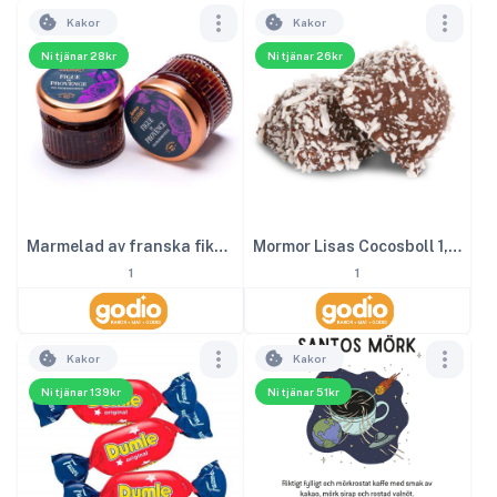
Kakor
Kakor
Ni tjänar 28kr
Ni tjänar 26kr
Marmelad av franska fikon 28 g
Mormor Lisas Cocosboll 1,6kg
1
1
Kakor
Kakor
Ni tjänar 139kr
Ni tjänar 51kr