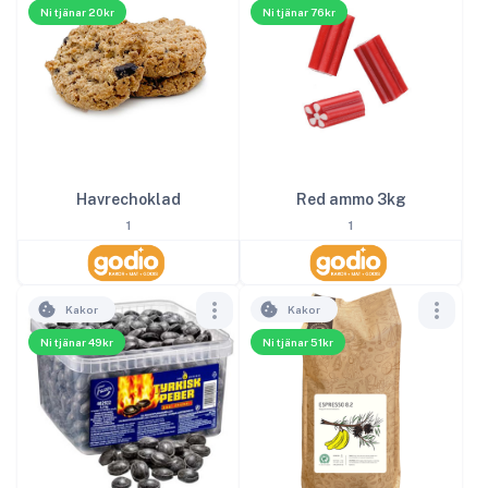
Ni tjänar 20kr
Ni tjänar 76kr
Red ammo 3kg
Havrechoklad
1
1
Kakor
Kakor
Ni tjänar 49kr
Ni tjänar 51kr