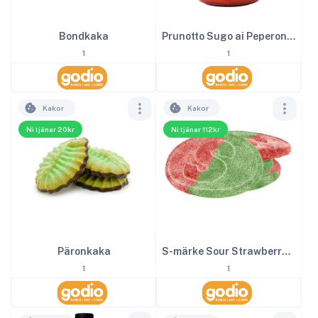
Bondkaka
Prunotto Sugo ai Peperoni 340 g EKO
1
1
Kakor
Kakor
Ni tjänar 20kr
Ni tjänar 112kr
Päronkaka
S-märke Sour Strawberry 4kg
1
1