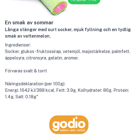
En smak av sommar
Långa stänger med surt socker, mjuk fyllning och en tydlig
smak av vattenmelon.
Ingredienser:
Socker, glukos-fruktossirap, vetemjöl, majsstärkelse, palmfett,
äppelsyra, citronsyra, gelatin, aromer.
Förvaras svalt & torrt
Näringsdeklaration (per 100g):
Energi: 1642 kJ/388 kcal, Fett: 3.9g, Kolhydrater: 86g, Protein:
1.4g, Salt: 0.18g"