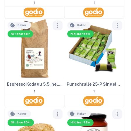
1
1
Kakor
Kakor
Ni tjänar 51kr
Ni tjänar 56kr
Espresso Kodagu 5.5, hela kaffe bönor 1000g
Punschrulle 25-P Singelpackad
1
1
Kakor
Kakor
Ni tjänar 20kr
Ni tjänar 22kr