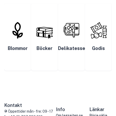
Blommor
Böcker
Delikatesser
Godis
Kontakt
Info
Länkar
Öppettider mån - fre: 09 - 17
Om lagsajten.se
Börja sälja