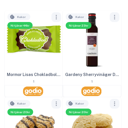
Kakor
Kakor
Ni tjänar 44kr
Ni tjänar 23kr
Mormor Lisas Chokladboll inslagen 2kg
Gardeny Sherryvinäger DOP 25 cl
1
1
Kakor
Kakor
Ni tjänar 20kr
Ni tjänar 20kr