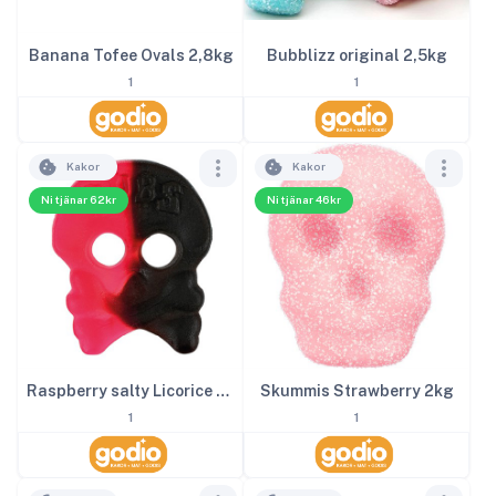
Banana Tofee Ovals 2,8kg
Bubblizz original 2,5kg
1
1
Kakor
Kakor
Ni tjänar 62kr
Ni tjänar 46kr
Raspberry salty Licorice Skalle 4kg
Skummis Strawberry 2kg
1
1