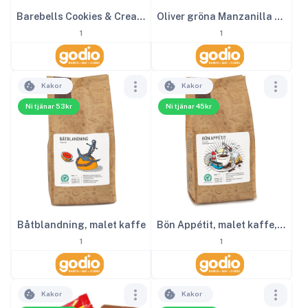
Barebells Cookies & Cream 12st
Oliver gröna Manzanilla 365 g
1
1
Kakor
Kakor
Ni tjänar 53kr
Ni tjänar 45kr
Båtblandning, malet kaffe
Bön Appétit, malet kaffe, lätt mörkrost
1
1
Kakor
Kakor