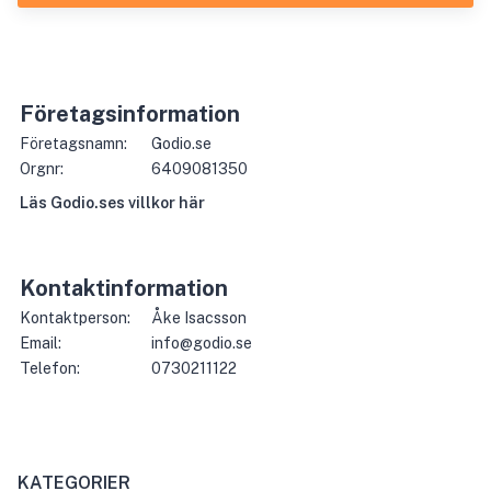
Företagsinformation
Företagsnamn:
Godio.se
Orgnr:
6409081350
Läs
Godio.se
s villkor här
Kontaktinformation
Kontaktperson:
Åke Isacsson
Email:
info@godio.se
Telefon:
0730211122
KATEGORIER