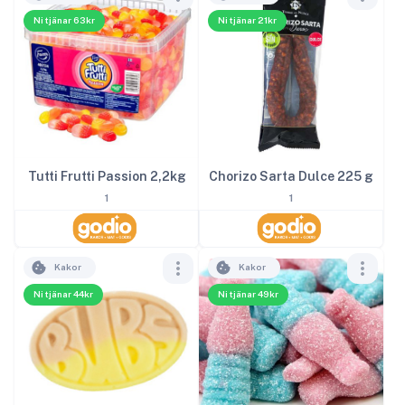
Ni tjänar 63kr
Ni tjänar 21kr
Tutti Frutti Passion 2,2kg
Chorizo Sarta Dulce 225 g
1
1
Kakor
Kakor
Ni tjänar 44kr
Ni tjänar 49kr