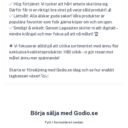
✅ Hög förtjänst: Vi tycker att hårt arbete ska löna sig.
Därför får ni en riktigt bra vinst på varje såld produkt! 💰
✅ Lättsålt: Alla älskar goda saker! Våra produkter är
populära favoriter som folk gärna köper om och om igen.
✅ Smidigt & enkelt: Genom Lagsajten sköter ni allt digitalt –
mindre krångel och mer fokus på att nå målet! 🏆
🌟 Vi fokuserar alltid på att utöka sortimentet med ännu fler
exklusiva kvalitetsprodukter. Håll utkik – vi gör resan mot
målet ännu mer spännande!
Starta er försäljning med Godio.se idag och se hur snabbt
lagkassan växer! 🚀📈
Börja sälja med Godio.se
Fyll i formuläret nedan