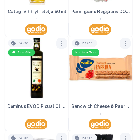
Calugi Vit tryffelolja 60 ml
Parmigiano Reggiano DOP ca 150 g
1
1
Kakor
Kakor
Ni tjänar 41kr
Ni tjänar 74kr
Dominus EVOO Picual Olivolja 50 cl
Sandwich Cheese & Paprika 24st x 37 g
1
1
Kakor
Kakor