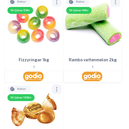
Kakor
Kakor
Ni tjänar 24kr
Ni tjänar 44kr
Rambo vattenmelon 2kg
Fizzyringar 1kg
1
1
Kakor
Ni tjänar 138kr