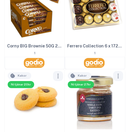
Corny BIG Brownie 50G 24st
Ferrero Collection 6 x 172g 1kg
1
1
Kakor
Kakor
Ni tjänar 20kr
Ni tjänar 27kr