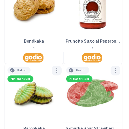
Bondkaka
Prunotto Sugo ai Peperoni 340 g EKO
1
1
Kakor
Kakor
Ni tjänar 20kr
Ni tjänar 112kr
Päronkaka
S-märke Sour Strawberry 4kg