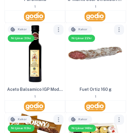
1
1
Kakor
Kakor
Ni tjänar 30kr
Ni tjänar 22kr
Aceto Balsamico IGP Modena 2
Fuet Ortiz 160 g
1
1
Kakor
Kakor
Ni tjänar 63kr
Ni tjänar 148kr