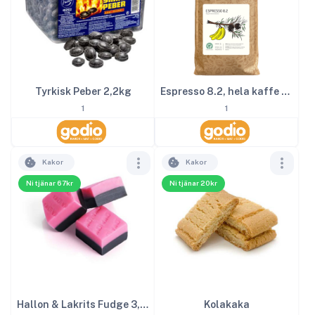
Tyrkisk Peber 2,2kg
Espresso 8.2, hela kaffe bönor, 1000g
1
1
Kakor
Kakor
Ni tjänar 67kr
Ni tjänar 20kr
Hallon & Lakrits Fudge 3,2kg
Kolakaka