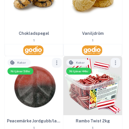
Chokladspegel
Vaniljdröm
1
1
Kakor
Kakor
Ni tjänar 58kr
Ni tjänar 44kr
Peacemärke Jordgubb/lakrits 2kg
Rambo Twist 2kg
1
1