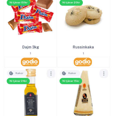
Ni tjänar 151kr
Ni tjänar 20kr
Dajm 3kg
Russinkaka
1
1
Kakor
Kakor
Ni tjänar 24kr
Ni tjänar 15kr