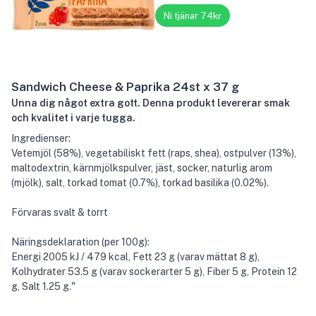
Ni tjänar 74kr
Sandwich Cheese & Paprika 24st x 37 g
Unna dig något extra gott. Denna produkt levererar smak
och kvalitet i varje tugga.
Ingredienser:
Vetemjöl (58%), vegetabiliskt fett (raps, shea), ostpulver (13%),
maltodextrin, kärnmjölkspulver, jäst, socker, naturlig arom
(mjölk), salt, torkad tomat (0.7%), torkad basilika (0.02%).
Förvaras svalt & torrt
Näringsdeklaration (per 100g):
Energi 2005 kJ / 479 kcal, Fett 23 g (varav mättat 8 g),
Kolhydrater 53.5 g (varav sockerarter 5 g), Fiber 5 g, Protein 12
g, Salt 1.25 g."