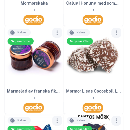
Mormorskaka
Calugi Honung med sommartryffel 40 g
1
1
Kakor
Kakor
Ni tjänar 28kr
Ni tjänar 26kr
Marmelad av franska fikon 28 g
Mormor Lisas Cocosboll 1,6kg
1
1
Kakor
Kakor
Ni tjänar 139kr
Ni tjänar 51kr