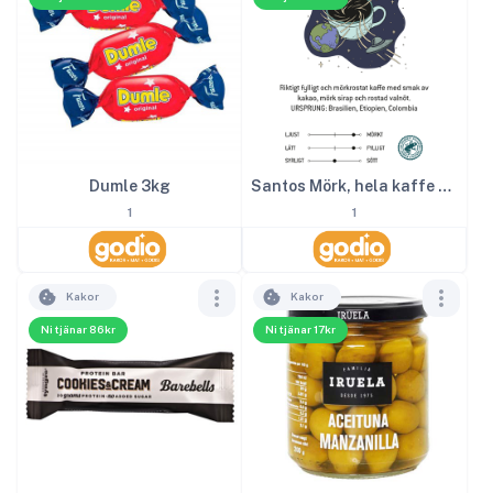
Dumle 3kg
Santos Mörk, hela kaffe bönor 1000g
1
1
Kakor
Kakor
Ni tjänar 86kr
Ni tjänar 17kr