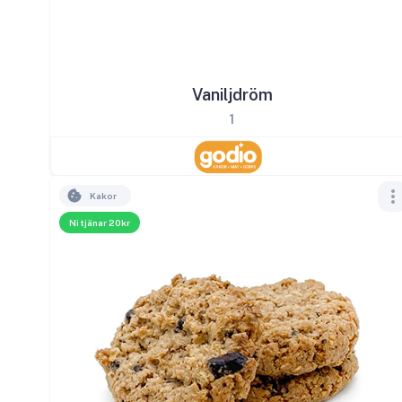
Vaniljdröm
1
Kakor
Ni tjänar 20kr