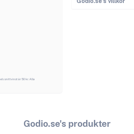
Godio.se
's villkor
se
's snittvinst är
50
kr. Alla
Godio.se
's produkter