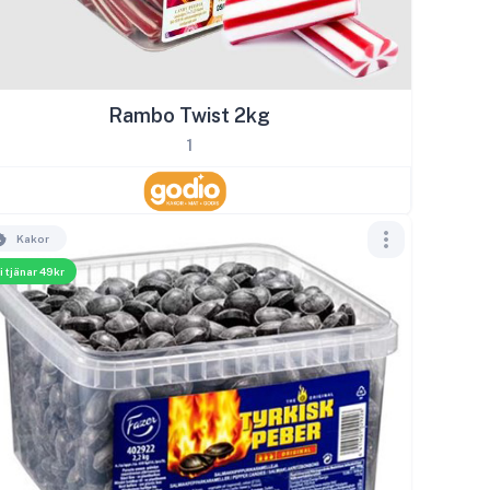
Rambo Twist 2kg
1
Kakor
i tjänar 49kr