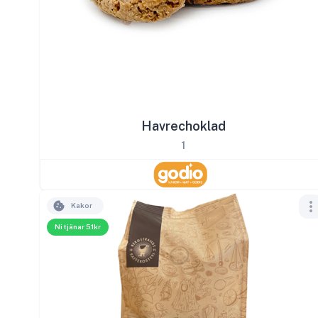
Havrechoklad
1
Kakor
Ni tjänar 51kr