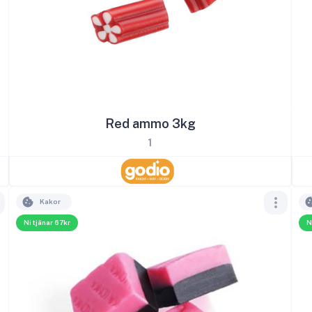
Red ammo 3kg
1
Kakor
Ni tjänar 67kr
N