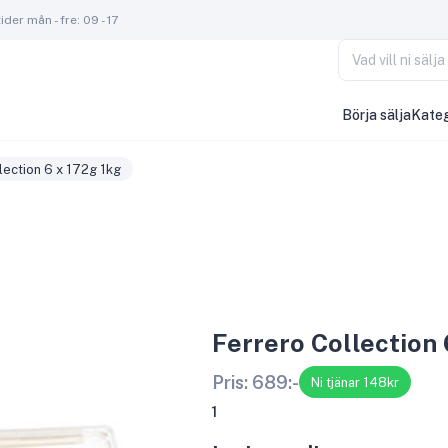
der mån - fre: 09 - 17
Vad vill ni säl
Börja sälja
Kateg
lection 6 x 172g 1kg
Ferrero Collection 
Pris:
689
:-
Ni tjänar 148kr
1