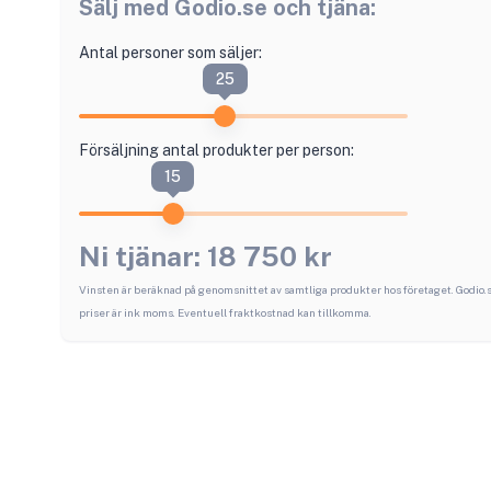
Sälj med
Godio.se
och tjäna:
Antal personer som säljer:
25
Försäljning antal produkter per person:
15
Ni tjänar:
18 750
kr
Vinsten är beräknad på genomsnittet av samtliga produkter hos företaget.
Godio.
priser är ink moms. Eventuell fraktkostnad kan tillkomma.