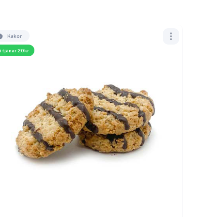
Kakor
i tjänar 20kr