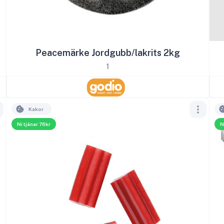
Peacemärke Jordgubb/lakrits 2kg
1
Kakor
Ni tjänar 76kr
N