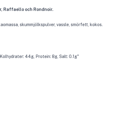
r, Raffaello och Rondnoir.
kaomassa, skummjölkspulver, vassle, smörfett, kokos.
Kolhydrater: 44g, Protein: 8g, Salt: 0.1g"