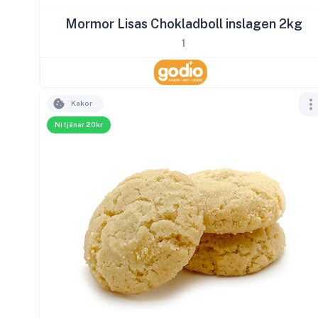
Mormor Lisas Chokladboll inslagen 2kg
1
Kakor
Ni tjänar 20kr