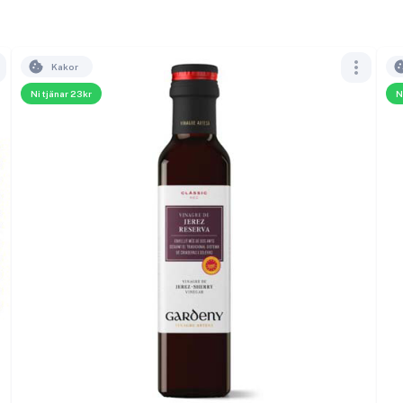
Kakor
Ni tjänar 23kr
N