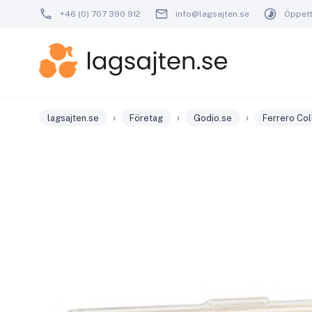
+46 (0) 707 390 912
info@lagsajten.se
Öppetti
›
›
›
lagsajten.se
Företag
Godio.se
Ferrero Col