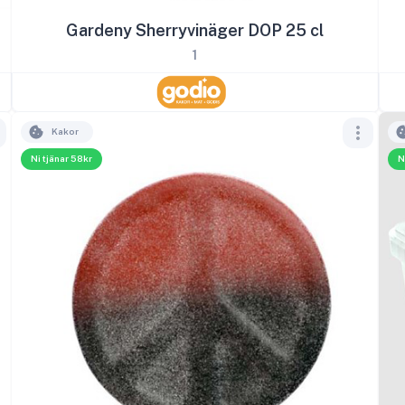
Gardeny Sherryvinäger DOP 25 cl
1
Kakor
Ni tjänar 58kr
N