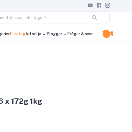
ja med klassen eller laget?
orier
Företag
Att sälja
Bloggar
Frågor & svar
6 x 172g 1kg