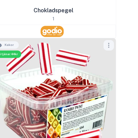
Chokladspegel
1
Kakor
i tjänar 44kr