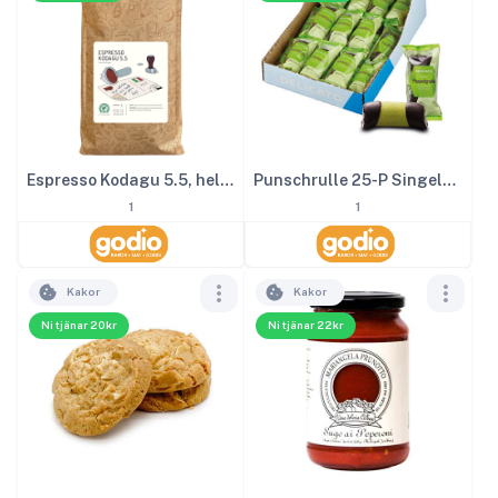
Espresso Kodagu 5.5, hela kaffe bönor 1000g
Punschrulle 25-P Singelpackad
1
1
Kakor
Kakor
Ni tjänar 20kr
Ni tjänar 22kr