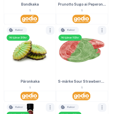
Bondkaka
Prunotto Sugo ai Peperoni 340 g EKO
1
1
Kakor
Kakor
Ni tjänar 20kr
Ni tjänar 112kr
Päronkaka
S-märke Sour Strawberry 4kg
1
1
Kakor
Kakor