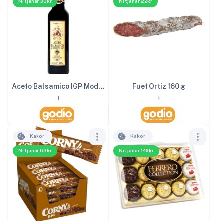
Ni tjänar 30kr
Ni tjänar 22kr
Aceto Balsamico IGP Modena 2
Fuet Ortiz 160 g
1
1
Kakor
Kakor
Ni tjänar 63kr
Ni tjänar 148kr