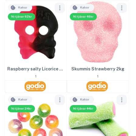
Kakor
Kakor
Ni tjänar 62kr
Ni tjänar 46kr
Raspberry salty Licorice Skalle 4kg
Skummis Strawberry 2kg
1
1
Kakor
Kakor
Ni tjänar 24kr
Ni tjänar 44kr