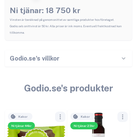
Ni tjänar:
18 750
kr
Vinsten är beräknad på genomsnittet av samtliga produkter hos företaget.
Godio.se
's snittvinst är
50
kr. Alla priser är ink moms. Eventuell fraktkostnad kan
tillkomma.
Godio.se
's villkor
Godio.se
's produkter
Kakor
Kakor
Ni tjänar 44kr
Ni tjänar 23kr