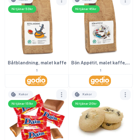
Ni tjänar 53kr
Ni tjänar 45kr
Båtblandning, malet kaffe
Bön Appétit, malet kaffe, lätt mörkrost
1
1
Kakor
Kakor
Ni tjänar 151kr
Ni tjänar 20kr