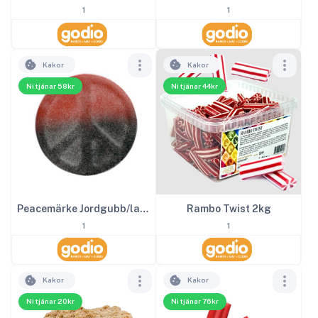
1
1
Kakor
Kakor
Ni tjänar 58kr
Ni tjänar 44kr
Peacemärke Jordgubb/lakrits 2kg
Rambo Twist 2kg
1
1
Kakor
Kakor
Ni tjänar 20kr
Ni tjänar 76kr