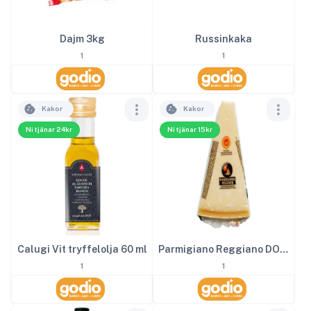
Dajm 3kg
Russinkaka
1
1
Kakor
Kakor
Ni tjänar 24kr
Ni tjänar 15kr
Calugi Vit tryffelolja 60 ml
Parmigiano Reggiano DOP ca 150 g
1
1