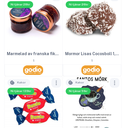
Ni tjänar 28kr
Ni tjänar 26kr
Marmelad av franska fikon 28 g
Mormor Lisas Cocosboll 1,6kg
1
1
Kakor
Kakor
Ni tjänar 139kr
Ni tjänar 51kr