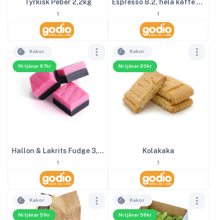
Tyrkisk Peber 2,2kg
Espresso 8.2, hela kaffe bönor, 1000g
1
1
Kakor
Kakor
Ni tjänar 67kr
Ni tjänar 20kr
Hallon & Lakrits Fudge 3,2kg
Kolakaka
1
1
Kakor
Kakor
Ni tjänar 51kr
Ni tjänar 56kr