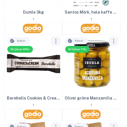
Dumle 3kg
Santos Mörk, hela kaffe bönor 1000g
1
1
Kakor
Kakor
Ni tjänar 86kr
Ni tjänar 17kr
Barebells Cookies & Cream 12st
Oliver gröna Manzanilla 365 g
1
1
Kakor
Kakor