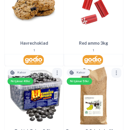
Red ammo 3kg
Havrechoklad
1
1
Kakor
Kakor
Ni tjänar 49kr
Ni tjänar 51kr