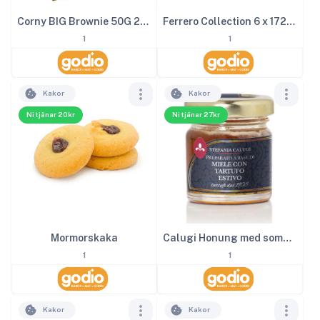
Corny BIG Brownie 50G 24st
Ferrero Collection 6 x 172g 1kg
1
1
Kakor
Kakor
Ni tjänar 20kr
Ni tjänar 27kr
Mormorskaka
Calugi Honung med sommartryffel 40 g
1
1
Kakor
Kakor