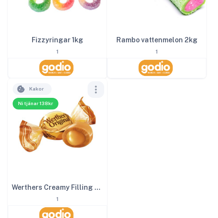
Rambo vattenmelon 2kg
Fizzyringar 1kg
1
1
Kakor
Ni tjänar 138kr
Werthers Creamy Filling 3kg
1