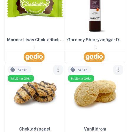
Mormor Lisas Chokladboll inslagen 2kg
Gardeny Sherryvinäger DOP 25 cl
1
1
Kakor
Kakor
Ni tjänar 20kr
Ni tjänar 20kr
Chokladspegel
Vaniljdröm