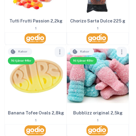
Tutti Frutti Passion 2,2kg
Chorizo Sarta Dulce 225 g
1
1
Kakor
Kakor
Ni tjänar 44kr
Ni tjänar 49kr
Banana Tofee Ovals 2,8kg
Bubblizz original 2,5kg
1
1