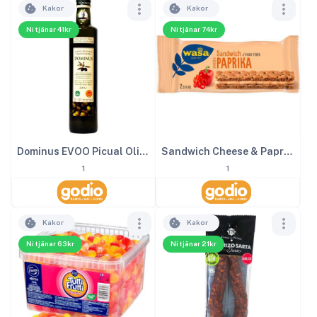
Kakor
Kakor
Ni tjänar 41kr
Ni tjänar 74kr
Dominus EVOO Picual Olivolja 50 cl
Sandwich Cheese & Paprika 24st x 37 g
1
1
Kakor
Kakor
Ni tjänar 63kr
Ni tjänar 21kr