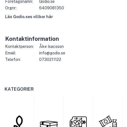
Företagsnamn:
Godio.se
Orgnr:
6409081350
Läs
Godio.se
s villkor här
Kontaktinformation
Kontaktperson:
Åke Isacsson
Email:
info@godio.se
Telefon:
0730211122
KATEGORIER