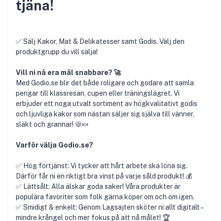
tjäna!
✅ Sälj Kakor, Mat & Delikatesser samt Godis. Välj den
produktgrupp du vill sälja!
Vill ni nå era mål snabbare? 🚀
Med Godio.se blir det både roligare och godare att samla
pengar till klassresan, cupen eller träningslägret. Vi
erbjuder ett noga utvalt sortiment av högkvalitativt godis
och ljuvliga kakor som nästan säljer sig själva till vänner,
släkt och grannar! 🍪🍬
Varför välja Godio.se?
✅ Hög förtjänst: Vi tycker att hårt arbete ska löna sig.
Därför får ni en riktigt bra vinst på varje såld produkt! 💰
✅ Lättsålt: Alla älskar goda saker! Våra produkter är
populära favoriter som folk gärna köper om och om igen.
✅ Smidigt & enkelt: Genom Lagsajten sköter ni allt digitalt –
mindre krångel och mer fokus på att nå målet! 🏆