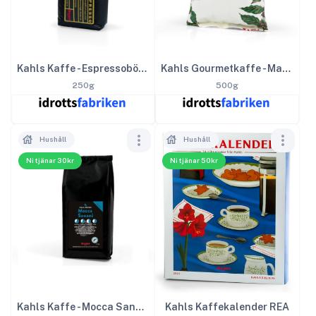
Kahls Kaffe - Espressobönor
Kahls Gourmetkaffe - Malet bryggkaffe
250g
500g
Hushåll
Hushåll
Ni tjänar 30kr
Ni tjänar 50kr
Kahls Kaffe - Mocca Sanani
Kahls Kaffekalender REA