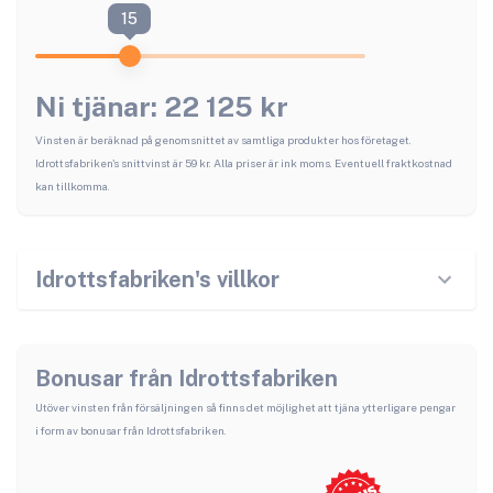
15
Ni tjänar:
22 125
kr
Vinsten är beräknad på genomsnittet av samtliga produkter hos företaget.
Idrottsfabriken
's snittvinst är
59
kr. Alla priser är ink moms. Eventuell fraktkostnad
kan tillkomma.
Idrottsfabriken
's villkor
Bonusar från
Idrottsfabriken
Utöver vinsten från försäljningen så finns det möjlighet att tjäna ytterligare pengar
i form av bonusar från
Idrottsfabriken
.