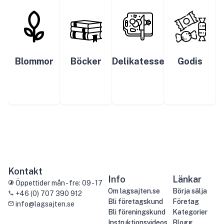
Blommor
Böcker
Delikatesser
Godis
Kontakt
Info
Länkar
Öppettider mån - fre: 09 - 17
Om lagsajten.se
Börja sälja
+46 (0) 707 390 912
Bli företagskund
Företag
info@lagsajten.se
Bli föreningskund
Kategorier
Instruktionsvideos
Blogg