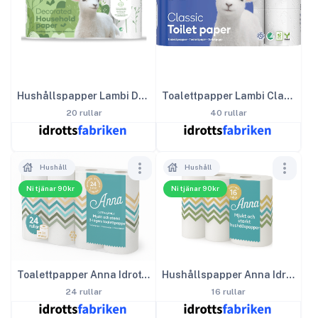
Hushållspapper Lambi Decorated
Toalettpapper Lambi Classic White
20 rullar
40 rullar
Hushåll
Hushåll
Ni tjänar 90kr
Ni tjänar 90kr
Toalettpapper Anna Idrottspappret 3-lags
Hushållspapper Anna Idrottspappret
24 rullar
16 rullar