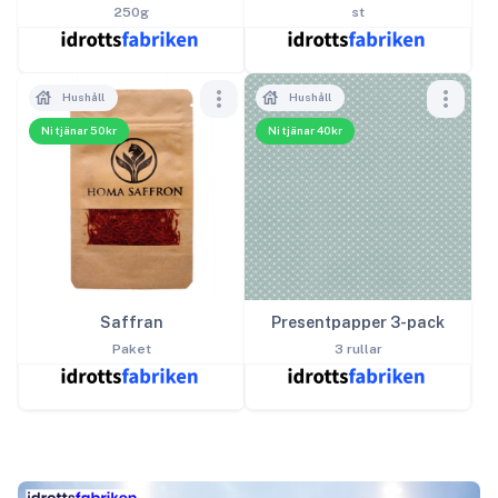
250g
st
Hushåll
Hushåll
Ni tjänar 50kr
Ni tjänar 40kr
Saffran
Presentpapper 3-pack
Paket
3 rullar