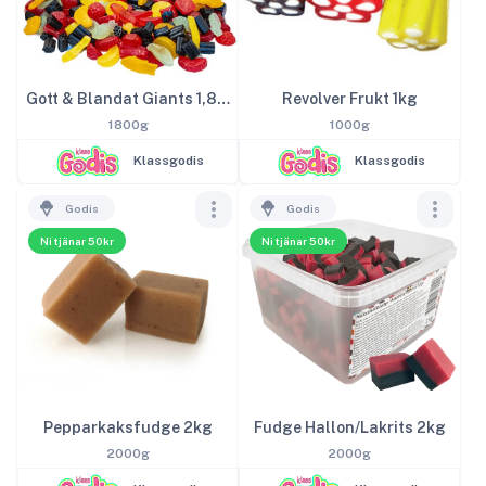
Gott & Blandat Giants 1,8kg
Revolver Frukt 1kg
1800g
1000g
Klassgodis
Klassgodis
Godis
Godis
Ni tjänar 50kr
Ni tjänar 50kr
Pepparkaksfudge 2kg
Fudge Hallon/Lakrits 2kg
2000g
2000g