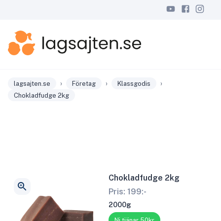
›
›
›
lagsajten.se
Företag
Klassgodis
Chokladfudge 2kg
Chokladfudge 2kg
Pris:
199
:-
2000g
Ni tjänar 50kr