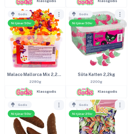
Klassgodis
Klassgodis
Godis
Godis
Ni tjänar 50kr
Ni tjänar 50kr
Malaco Mallorca Mix 2,28kg
Söta Katten 2,2kg
2280g
2200g
Klassgodis
Klassgodis
Godis
Godis
Ni tjänar 50kr
Ni tjänar 25kr