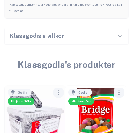
Klassgodis
's snittvinst är
45
kr. Alla priser är ink moms. Eventuell fraktkostnad kan
tillkomma.
Klassgodis
's villkor
Klassgodis
's produkter
Godis
Godis
Ni tjänar 30kr
Ni tjänar 10kr