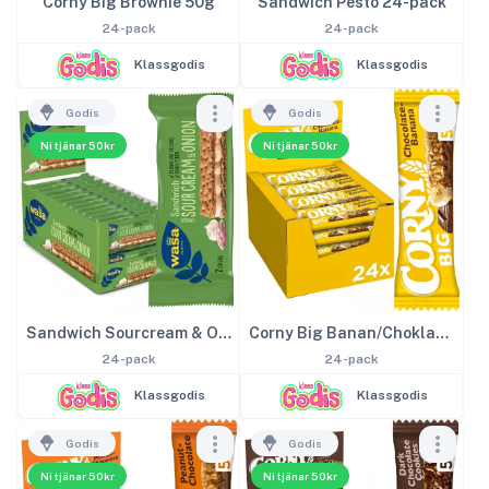
Corny Big Brownie 50g
Sandwich Pesto 24-pack
24-pack
24-pack
Klassgodis
Klassgodis
Godis
Godis
Ni tjänar 50kr
Ni tjänar 50kr
Sandwich Sourcream & Onion
Corny Big Banan/Choklad 50g
24-pack
24-pack
Klassgodis
Klassgodis
Godis
Godis
Ni tjänar 50kr
Ni tjänar 50kr