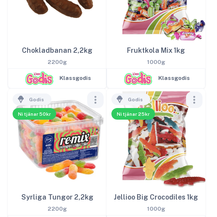
Chokladbanan 2,2kg
Fruktkola Mix 1kg
2200g
1000g
Klassgodis
Klassgodis
Godis
Godis
Ni tjänar 50kr
Ni tjänar 25kr
Syrliga Tungor 2,2kg
Jellioo Big Crocodiles 1kg
2200g
1000g