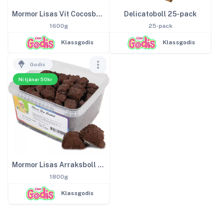
Mormor Lisas Vit Cocosboll 1,6kg
Delicatoboll 25-pack
1600g
25-pack
Klassgodis
Klassgodis
Godis
Ni tjänar 50kr
Mormor Lisas Arraksboll 1,8kg
1800g
Klassgodis