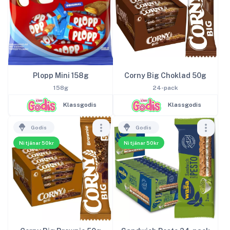
Plopp Mini 158g
Corny Big Choklad 50g
158g
24-pack
Klassgodis
Klassgodis
Godis
Godis
Ni tjänar 50kr
Ni tjänar 50kr