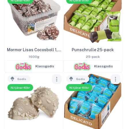
Ni tjänar 45kr
Ni tjänar 60kr
Mormor Lisas Cocosboll 1,6kg
Punschrulle 25-pack
1600g
25-pack
Klassgodis
Klassgodis
Godis
Godis
Ni tjänar 40kr
Ni tjänar 60kr