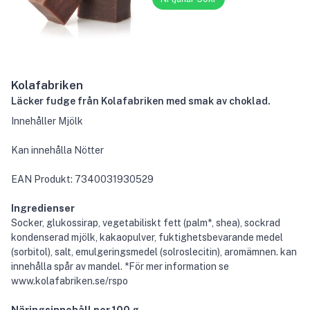
Kolafabriken
Läcker fudge från Kolafabriken med smak av choklad.
Innehåller Mjölk
Kan innehålla Nötter
EAN Produkt: 7340031930529
Ingredienser
Socker, glukossirap, vegetabiliskt fett (palm*, shea), sockrad
kondenserad mjölk, kakaopulver, fuktighetsbevarande medel
(sorbitol), salt, emulgeringsmedel (solroslecitin), aromämnen. kan
innehålla spår av mandel. *För mer information se
www.kolafabriken.se/rspo