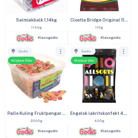
Salmiakbalk 1,14kg
Cloetta Bridge Original 115g
1140g
115g
Klassgodis
Klassgodis
Godis
Godis
Ni tjänar 50kr
Ni tjänar 10kr
Palle Kuling Fruktpengar 2kg
Engelsk lakritskonfekt 400g
2000g
400g
Klassgodis
Klassgodis