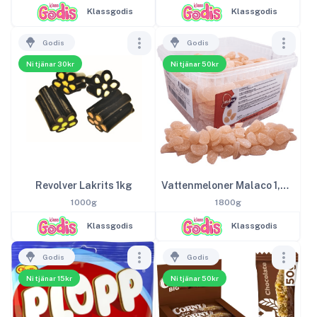
Klassgodis
Klassgodis
Godis
Godis
Ni tjänar 30kr
Ni tjänar 50kr
Revolver Lakrits 1kg
Vattenmeloner Malaco 1,8kg
1000g
1800g
Klassgodis
Klassgodis
Godis
Godis
Ni tjänar 15kr
Ni tjänar 50kr