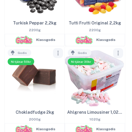
Turkisk Peppar 2,2kg
Tutti Frutti Original 2,2kg
2200g
2200g
Klassgodis
Klassgodis
Godis
Godis
Ni tjänar 50kr
Ni tjänar 30kr
Chokladfudge 2kg
Ahlgrens Limousiner 1,02kg
2000g
1020g
Klassgodis
Klassgodis