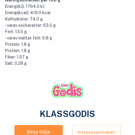
Näringsinnehåll per 100 g
Energi(kJ): 1764.0 kJ
Energi(kcal): 419.0 kcal
Kolhydrater: 74.0 g
- varav sockerarter: 63.0 g
Fett: 13.5 g
- varav mättat fett: 6.8 g
Protein: 1.8 g
Protein: 1.8 g
Fiber: 1.57 g
Salt: 0.28 g
KLASSGODIS
Börja Sälja
Intresseanmälan