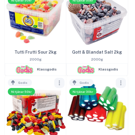
Ni tjänar 50kr
Ni tjänar 50kr
Tutti Frutti Sour 2kg
Gott & Blandat Salt 2kg
2000g
2000g
Klassgodis
Klassgodis
Godis
Godis
Ni tjänar 50kr
Ni tjänar 30kr