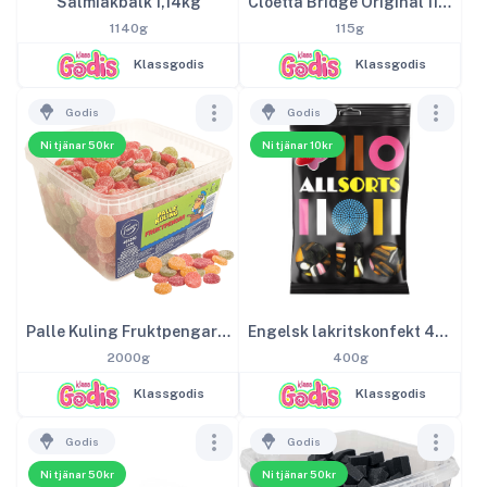
Salmiakbalk 1,14kg
Cloetta Bridge Original 115g
1140g
115g
Klassgodis
Klassgodis
Godis
Godis
Ni tjänar 50kr
Ni tjänar 10kr
Palle Kuling Fruktpengar 2kg
Engelsk lakritskonfekt 400g
2000g
400g
Klassgodis
Klassgodis
Godis
Godis
Ni tjänar 50kr
Ni tjänar 50kr