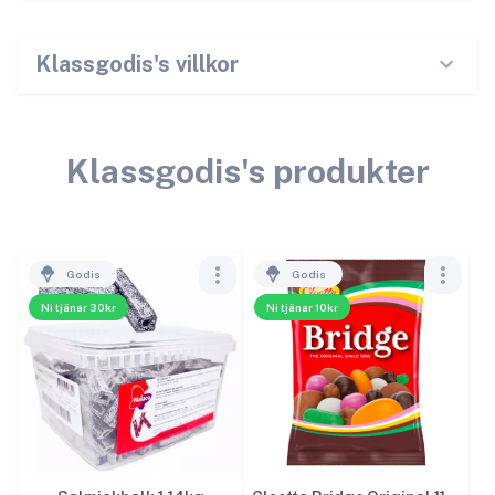
Klassgodis
's villkor
Klassgodis
's produkter
Godis
Godis
Ni tjänar 30kr
Ni tjänar 10kr