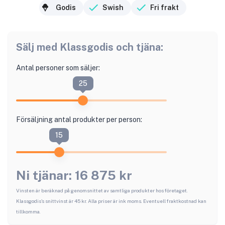
Godis
Swish
Fri frakt
Sälj med
Klassgodis
och tjäna:
Antal personer som säljer:
25
Försäljning antal produkter per person:
15
Ni tjänar:
16 875
kr
Vinsten är beräknad på genomsnittet av samtliga produkter hos företaget.
Klassgodis
's snittvinst är
45
kr. Alla priser är ink moms. Eventuell fraktkostnad kan
tillkomma.