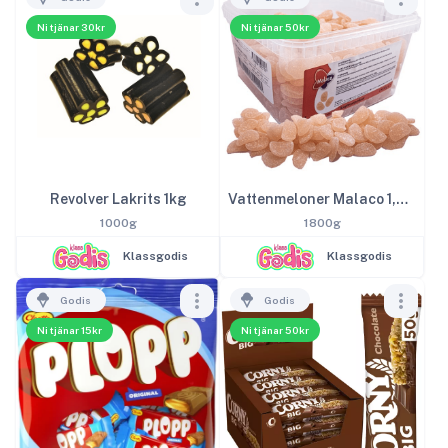
Ni tjänar 30kr
Ni tjänar 50kr
Revolver Lakrits 1kg
Vattenmeloner Malaco 1,8kg
1000g
1800g
Klassgodis
Klassgodis
Godis
Godis
Ni tjänar 15kr
Ni tjänar 50kr