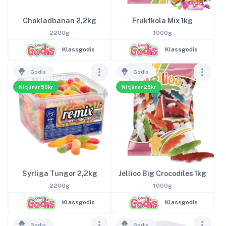
Chokladbanan 2,2kg
Fruktkola Mix 1kg
2200g
1000g
Klassgodis
Klassgodis
Godis
Godis
Ni tjänar 50kr
Ni tjänar 25kr
Syrliga Tungor 2,2kg
Jellioo Big Crocodiles 1kg
2200g
1000g
Klassgodis
Klassgodis
Godis
Godis