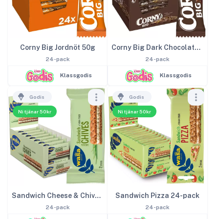
Corny Big Jordnöt 50g
Corny Big Dark Chocolate 50g
24-pack
24-pack
Klassgodis
Klassgodis
Godis
Godis
Ni tjänar 50kr
Ni tjänar 50kr
Sandwich Cheese & Chives 24-pack
Sandwich Pizza 24-pack
24-pack
24-pack