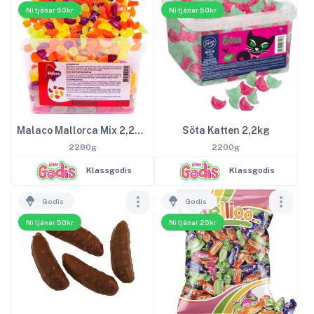
Ni tjänar 50kr
Ni tjänar 50kr
Malaco Mallorca Mix 2,28kg
Söta Katten 2,2kg
2280g
2200g
Klassgodis
Klassgodis
Godis
Godis
Ni tjänar 50kr
Ni tjänar 25kr