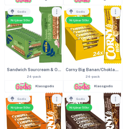
Godis
Godis
Ni tjänar 50kr
Ni tjänar 50kr
Sandwich Sourcream & Onion
Corny Big Banan/Choklad 50g
24-pack
24-pack
Klassgodis
Klassgodis
Godis
Godis
Ni tjänar 50kr
Ni tjänar 50kr