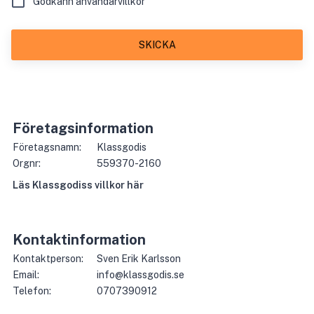
Godkänn användarvillkor
SKICKA
Företagsinformation
Företagsnamn:
Klassgodis
Orgnr:
559370-2160
Läs
Klassgodis
s villkor här
Kontaktinformation
Kontaktperson:
Sven Erik Karlsson
Email:
info@klassgodis.se
Telefon:
0707390912