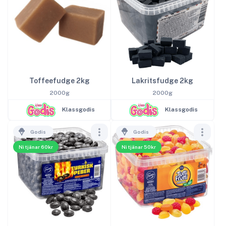
Toffeefudge 2kg
Lakritsfudge 2kg
2000g
2000g
Klassgodis
Klassgodis
Godis
Godis
Ni tjänar 60kr
Ni tjänar 50kr