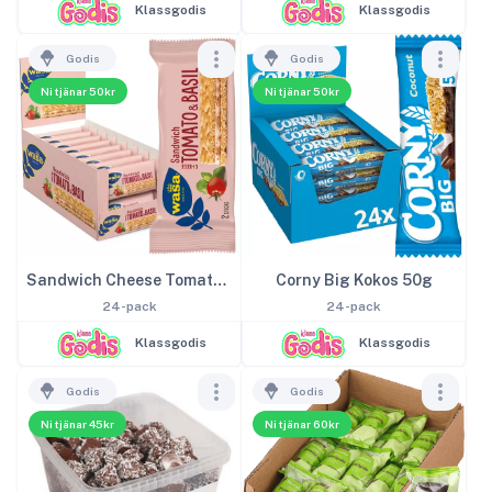
Klassgodis
Klassgodis
Godis
Godis
Ni tjänar 50kr
Ni tjänar 50kr
Sandwich Cheese Tomato & Basil 24-pack
Corny Big Kokos 50g
24-pack
24-pack
Klassgodis
Klassgodis
Godis
Godis
Ni tjänar 45kr
Ni tjänar 60kr