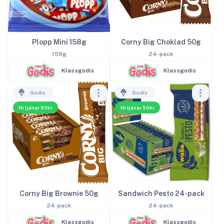
Plopp Mini 158g
Corny Big Choklad 50g
158g
24-pack
Klassgodis
Klassgodis
Godis
Godis
Ni tjänar 50kr
Ni tjänar 50kr
Corny Big Brownie 50g
Sandwich Pesto 24-pack
24-pack
24-pack
Klassgodis
Klassgodis