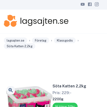
›
›
›
lagsajten.se
Företag
Klassgodis
Söta Katten 2,2kg
Söta Katten 2,2kg
Pris:
229
:-
2200g
Ni tjänar 50kr