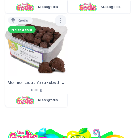
Klassgodis
Klassgodis
Godis
Ni tjänar 50kr
Mormor Lisas Arraksboll 1,8kg
1800g
Klassgodis