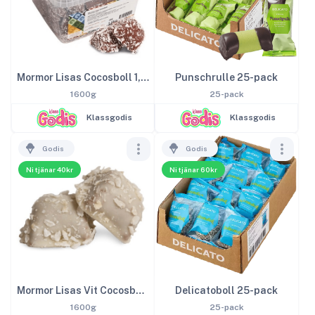
Mormor Lisas Cocosboll 1,6kg
Punschrulle 25-pack
1600g
25-pack
Klassgodis
Klassgodis
Godis
Godis
Ni tjänar 40kr
Ni tjänar 60kr
Mormor Lisas Vit Cocosboll 1,6kg
Delicatoboll 25-pack
1600g
25-pack