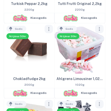
Turkisk Peppar 2,2kg
Tutti Frutti Original 2,2kg
2200g
2200g
Klassgodis
Klassgodis
Godis
Godis
Ni tjänar 50kr
Ni tjänar 30kr
Chokladfudge 2kg
Ahlgrens Limousiner 1,02kg
2000g
1020g
Klassgodis
Klassgodis
Godis
Godis