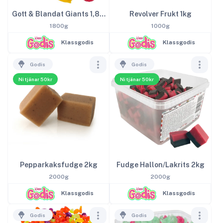
Gott & Blandat Giants 1,8kg
Revolver Frukt 1kg
1800g
1000g
Klassgodis
Klassgodis
Godis
Godis
Ni tjänar 50kr
Ni tjänar 50kr
Pepparkaksfudge 2kg
Fudge Hallon/Lakrits 2kg
2000g
2000g
Klassgodis
Klassgodis
Godis
Godis