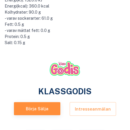
Energi(kJ): 1520.0 kJ
Energi(kcal): 360.0 kcal
Kolhydrater: 90.0 g
- varav sockerarter: 61.0 g
Fett: 0.5 g
- varav mättat fett: 0.0 g
Protein: 0.5 g
Salt: 0.15 g
KLASSGODIS
Börja Sälja
Intresseanmälan