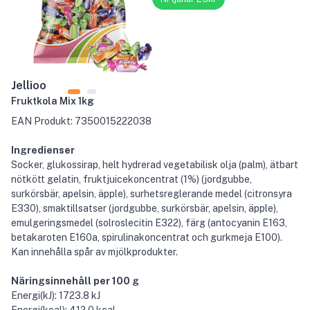
Jellioo
Fruktkola Mix 1kg
EAN Produkt: 7350015222038
Ingredienser
Socker, glukossirap, helt hydrerad vegetabilisk olja (palm), ätbart
nötkött gelatin, fruktjuicekoncentrat (1%) (jordgubbe,
surkörsbär, apelsin, äpple), surhetsreglerande medel (citronsyra
E330), smaktillsatser (jordgubbe, surkörsbär, apelsin, äpple),
emulgeringsmedel (solroslecitin E322), färg (antocyanin E163,
betakaroten E160a, spirulinakoncentrat och gurkmeja E100).
Kan innehålla spår av mjölkprodukter.
Näringsinnehåll per 100 g
Energi(kJ): 1723.8 kJ