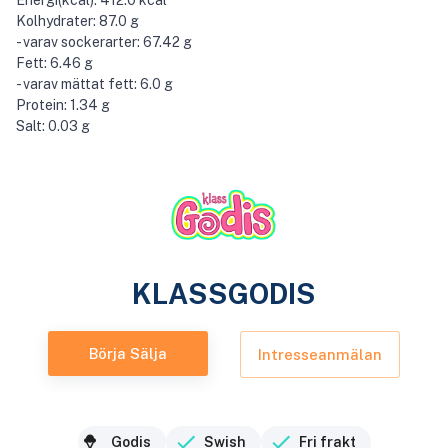
Energi(kcal): 412.0 kcal
Kolhydrater: 87.0 g
- varav sockerarter: 67.42 g
Fett: 6.46 g
- varav mättat fett: 6.0 g
Protein: 1.34 g
Salt: 0.03 g
KLASSGODIS
Börja Sälja
Intresseanmälan
Godis
Swish
Fri frakt