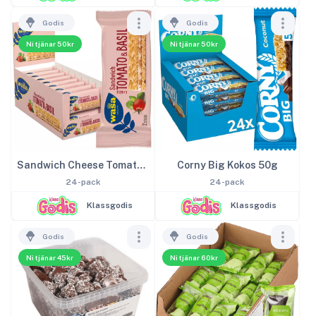
Godis
Godis
Ni tjänar 50kr
Ni tjänar 50kr
Sandwich Cheese Tomato & Basil 24-pack
Corny Big Kokos 50g
24-pack
24-pack
Klassgodis
Klassgodis
Godis
Godis
Ni tjänar 45kr
Ni tjänar 60kr