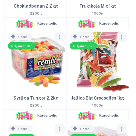
Chokladbanan 2,2kg
Fruktkola Mix 1kg
2200g
1000g
Klassgodis
Klassgodis
Godis
Godis
Ni tjänar 50kr
Ni tjänar 25kr
Syrliga Tungor 2,2kg
Jellioo Big Crocodiles 1kg
2200g
1000g
Klassgodis
Klassgodis
Godis
Godis