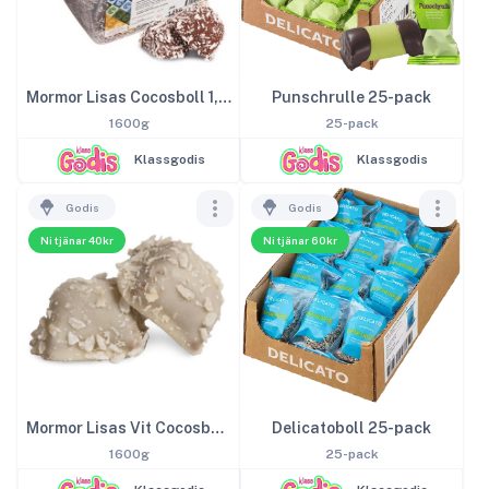
Mormor Lisas Cocosboll 1,6kg
Punschrulle 25-pack
1600g
25-pack
Klassgodis
Klassgodis
Godis
Godis
Ni tjänar 40kr
Ni tjänar 60kr
Mormor Lisas Vit Cocosboll 1,6kg
Delicatoboll 25-pack
1600g
25-pack