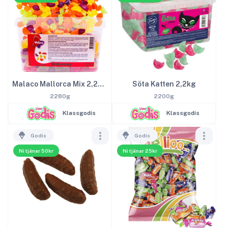
Malaco Mallorca Mix 2,28kg
Söta Katten 2,2kg
2280g
2200g
Klassgodis
Klassgodis
Godis
Godis
Ni tjänar 50kr
Ni tjänar 25kr