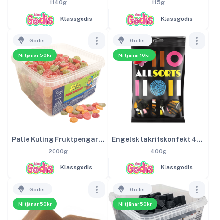
1140g
115g
Klassgodis
Klassgodis
Godis
Godis
Ni tjänar 50kr
Ni tjänar 10kr
Palle Kuling Fruktpengar 2kg
Engelsk lakritskonfekt 400g
2000g
400g
Klassgodis
Klassgodis
Godis
Godis
Ni tjänar 50kr
Ni tjänar 50kr