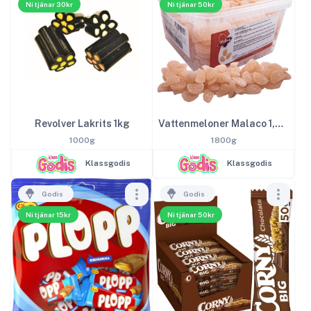
Ni tjänar 30kr
Ni tjänar 50kr
Revolver Lakrits 1kg
Vattenmeloner Malaco 1,8kg
1000g
1800g
Klassgodis
Klassgodis
Godis
Godis
Ni tjänar 15kr
Ni tjänar 50kr