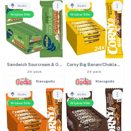
Godis
Godis
Ni tjänar 50kr
Ni tjänar 50kr
Sandwich Sourcream & Onion
Corny Big Banan/Choklad 50g
24-pack
24-pack
Klassgodis
Klassgodis
Godis
Godis
Ni tjänar 50kr
Ni tjänar 50kr