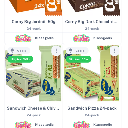
Corny Big Jordnöt 50g
Corny Big Dark Chocolate 50g
24-pack
24-pack
Klassgodis
Klassgodis
Godis
Godis
Ni tjänar 50kr
Ni tjänar 50kr
Sandwich Cheese & Chives 24-pack
Sandwich Pizza 24-pack
24-pack
24-pack
Klassgodis
Klassgodis