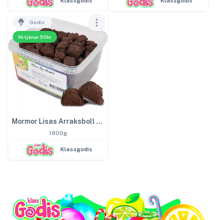
Klassgodis
Klassgodis
Godis
Ni tjänar 50kr
Mormor Lisas Arraksboll 1,8kg
1800g
Klassgodis