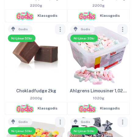
2200g
2200g
Klassgodis
Klassgodis
Godis
Godis
Ni tjänar 50kr
Ni tjänar 30kr
Chokladfudge 2kg
Ahlgrens Limousiner 1,02kg
2000g
1020g
Klassgodis
Klassgodis
Godis
Godis
Ni tjänar 50kr
Ni tjänar 50kr