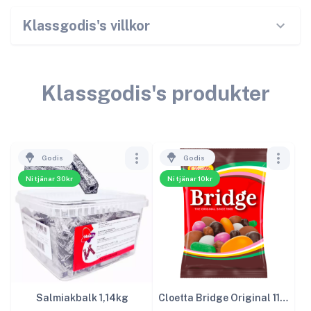
Klassgodis
's villkor
Klassgodis
's produkter
Godis
Godis
Ni tjänar 30kr
Ni tjänar 10kr
Salmiakbalk 1,14kg
Cloetta Bridge Original 115g