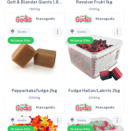
Gott & Blandat Giants 1,8kg
Revolver Frukt 1kg
1800g
1000g
Klassgodis
Klassgodis
Godis
Godis
Ni tjänar 50kr
Ni tjänar 50kr
Pepparkaksfudge 2kg
Fudge Hallon/Lakrits 2kg
2000g
2000g
Klassgodis
Klassgodis
Godis
Godis
Ni tjänar 50kr
Ni tjänar 50kr