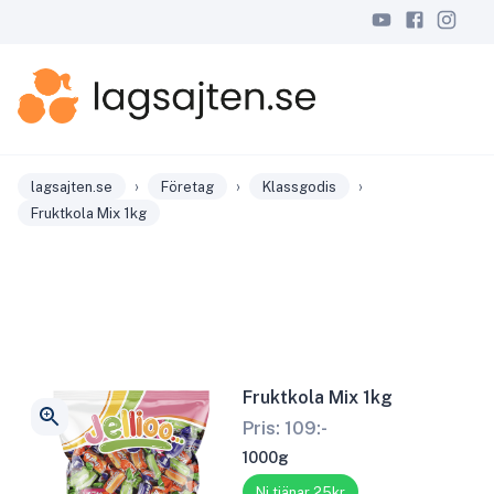
›
›
›
lagsajten.se
Företag
Klassgodis
Fruktkola Mix 1kg
Fruktkola Mix 1kg
Pris:
109
:-
1000g
Ni tjänar 25kr