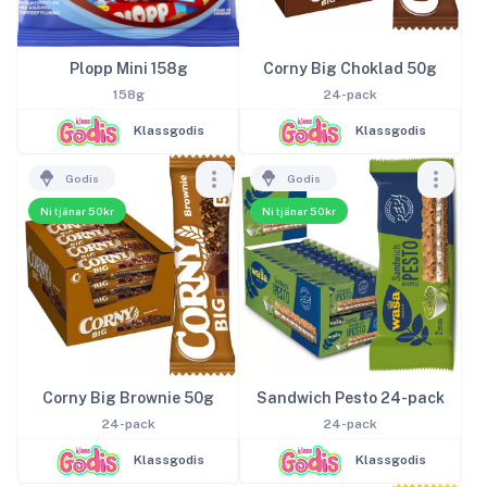
Plopp Mini 158g
Corny Big Choklad 50g
158g
24-pack
Klassgodis
Klassgodis
Godis
Godis
Ni tjänar 50kr
Ni tjänar 50kr
Corny Big Brownie 50g
Sandwich Pesto 24-pack
24-pack
24-pack
Klassgodis
Klassgodis