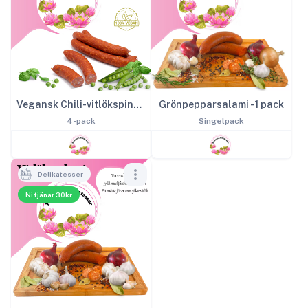
Vegansk Chili-vitlökspinne - 4 pack
Grönpepparsalami - 1 pack
4-pack
Singelpack
Delikatesser
Ni tjänar 30kr