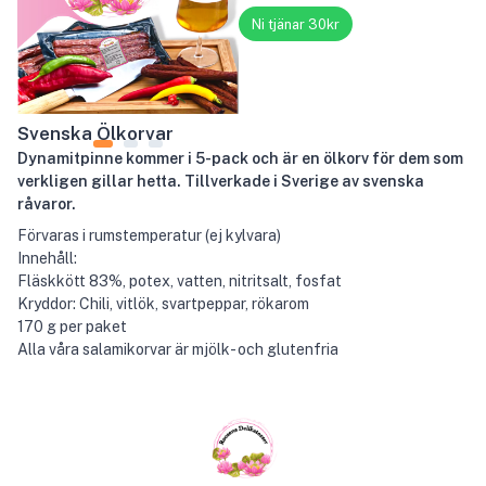
Ni tjänar 30kr
Svenska Ölkorvar
Dynamitpinne kommer i 5-pack och är en ölkorv för dem som
verkligen gillar hetta. Tillverkade i Sverige av svenska
råvaror.
Förvaras i rumstemperatur (ej kylvara)
Innehåll:
Fläskkött 83%, potex, vatten, nitritsalt, fosfat
Kryddor: Chili, vitlök, svartpeppar, rökarom
170 g per paket
Alla våra salamikorvar är mjölk- och glutenfria