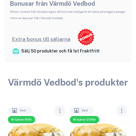
Bonusar från
Värmdö Vedbod
Utöver vinsten från försäljningen så finns det möjlighet att tjäna ytterligare pengar
i form av bonusar från
Värmdö Vedbod
.
Extra bonus till säljarna
Sälj 50 produkter och få 1st Fraktfritt
Värmdö Vedbod
's produkter
Ved
Ved
Ni tjänar 80kr
Ni tjänar 200kr