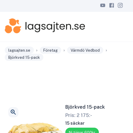
›
›
›
lagsajten.se
Företag
Värmdö Vedbod
Björkved 15-pack
Björkved 15-pack
Pris:
2 175
:-
15 säckar
Ni tjänar 600kr