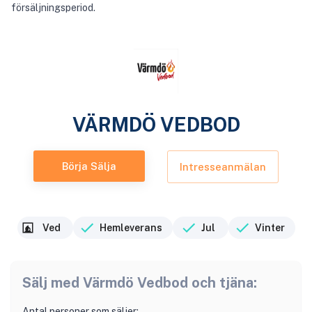
försäljningsperiod.
VÄRMDÖ VEDBOD
Börja Sälja
Intresseanmälan
Ved
Hemleverans
Jul
Vinter
Sälj med
Värmdö Vedbod
och tjäna:
Antal personer som säljer: