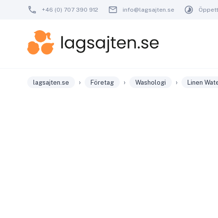
+46 (0) 707 390 912
info@lagsajten.se
Öppetti
›
›
›
lagsajten.se
Företag
Washologi
Linen Wat