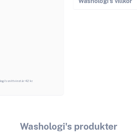
Washologi
's villkor
ogi
's snittvinst är
42
kr.
Washologi
's produkter