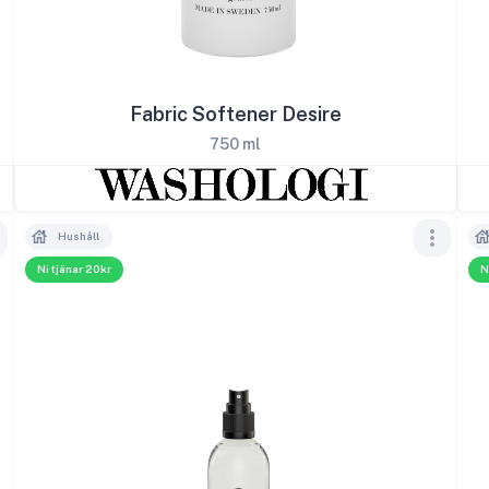
Fabric Softener Desire
750 ml
Hushåll
Ni tjänar 20kr
N