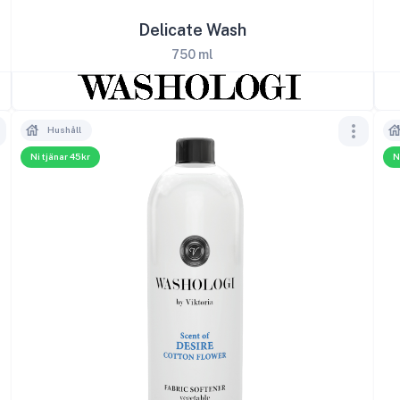
Delicate Wash
750 ml
Hushåll
Ni tjänar 45kr
N