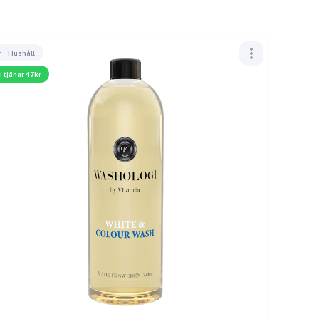
Hushåll
i tjänar 47kr