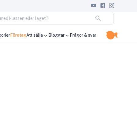
ja med klassen eller laget?
orier
Företag
Att sälja
Bloggar
Frågor & svar