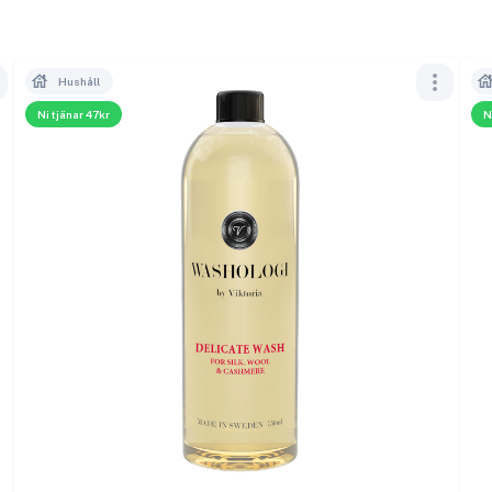
Hushåll
Ni tjänar 47kr
N