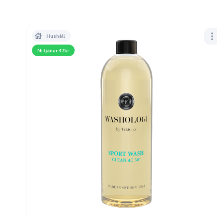
Hushåll
Ni tjänar 47kr