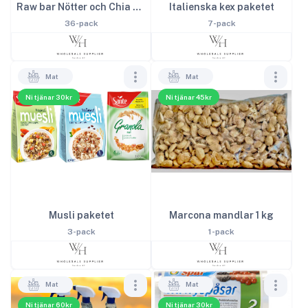
Italienska kex paketet
Raw bar Nötter och Chia 35g
7-pack
36-pack
Mat
Mat
Ni tjänar 30kr
Ni tjänar 45kr
Musli paketet
Marcona mandlar 1 kg
3-pack
1-pack
Mat
Mat
Ni tjänar 60kr
Ni tjänar 30kr