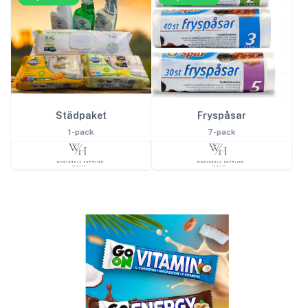
Städpaket
Fryspåsar
1-pack
7-pack