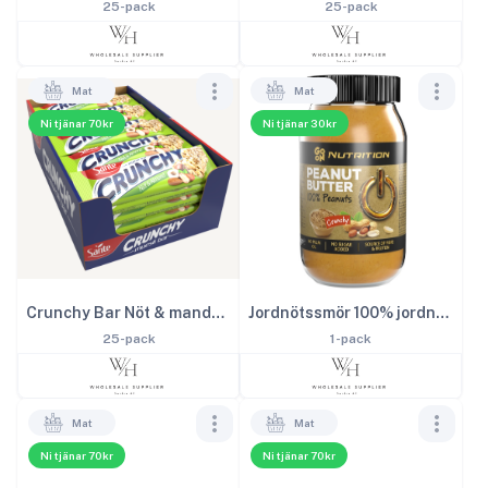
25-pack
25-pack
Mat
Mat
Ni tjänar 70kr
Ni tjänar 30kr
Crunchy Bar Nöt & mandel 40g
Jordnötssmör 100% jordnöt 900g
25-pack
1-pack
Mat
Mat
Ni tjänar 70kr
Ni tjänar 70kr