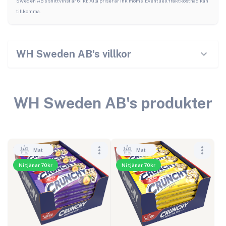
Sweden AB
's snittvinst är
61
kr. Alla priser är ink moms. Eventuell fraktkostnad kan
tillkomma.
WH Sweden AB
's villkor
WH Sweden AB
's produkter
Mat
Mat
Ni tjänar 70kr
Ni tjänar 70kr