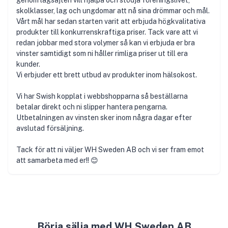
genom lagsajten vill hjälpa och stödja föreningslivet,
skolklasser, lag och ungdomar att nå sina drömmar och mål.
Vårt mål har sedan starten varit att erbjuda högkvalitativa
produkter till konkurrenskraftiga priser. Tack vare att vi
redan jobbar med stora volymer så kan vi erbjuda er bra
vinster samtidigt som ni håller rimliga priser ut till era
kunder.
Vi erbjuder ett brett utbud av produkter inom hälsokost.
Vi har Swish kopplat i webbshopparna så beställarna
betalar direkt och ni slipper hantera pengarna.
Utbetalningen av vinsten sker inom några dagar efter
avslutad försäljning.
Tack för att ni väljer WH Sweden AB och vi ser fram emot
att samarbeta med er!! 😊
Börja sälja med WH Sweden AB