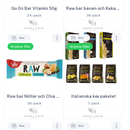
Go On Bar Vitamin 50g
Raw bar banan och Kakao 35g
24-pack
36-pack
Mat
Mat
Ni tjänar 70kr
Ni tjänar 35kr
Italienska kex paketet
Raw bar Nötter och Chia 35g
7-pack
36-pack
Mat
Mat