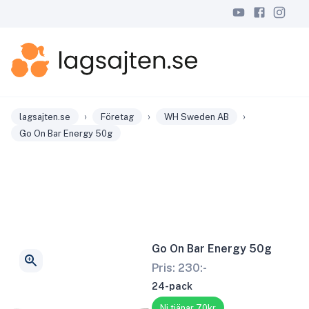
›
›
›
lagsajten.se
Företag
WH Sweden AB
Go On Bar Energy 50g
Go On Bar Energy 50g
Pris:
230
:-
24-pack
Ni tjänar 70kr