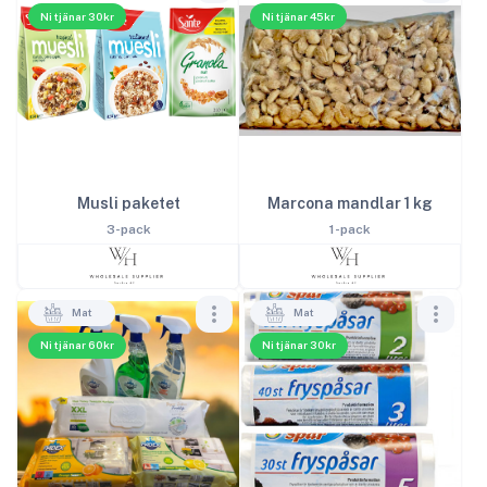
Ni tjänar 30kr
Ni tjänar 45kr
Musli paketet
Marcona mandlar 1 kg
3-pack
1-pack
Mat
Mat
Ni tjänar 60kr
Ni tjänar 30kr