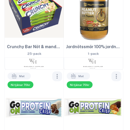
Crunchy Bar Nöt & mandel 40g
Jordnötssmör 100% jordnöt 900g
25-pack
1-pack
Mat
Mat
Ni tjänar 70kr
Ni tjänar 70kr