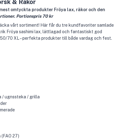
orsk & Räkor
ra mest omtyckta produkter Fröya lax, räkor och den
rtioner. Portionspris 70 kr
täcka vårt sortiment! Här får du tre kundfavoriter samlade
rik Fröya sashimi lax, lättlagad och fantastiskt god
ek 50/70 XL – perfekta produkter till både vardag och fest.
a / ugnssteka / grilla
ader
uumerade
n (FAO 27)