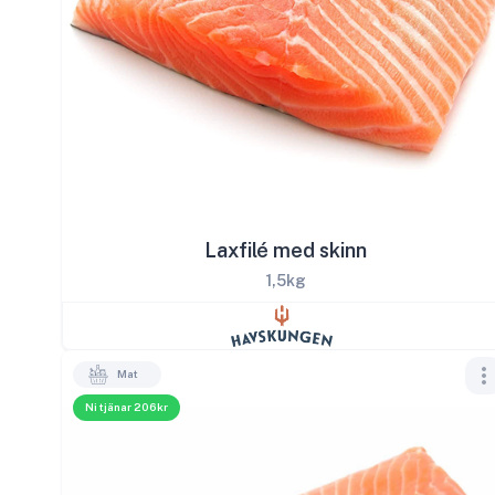
Laxfilé med skinn
1,5kg
Mat
Ni tjänar 206kr