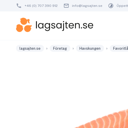
+46 (0) 707 390 912
info@lagsajten.se
Öppetti
›
›
›
lagsajten.se
Företag
Havskungen
Favoritl