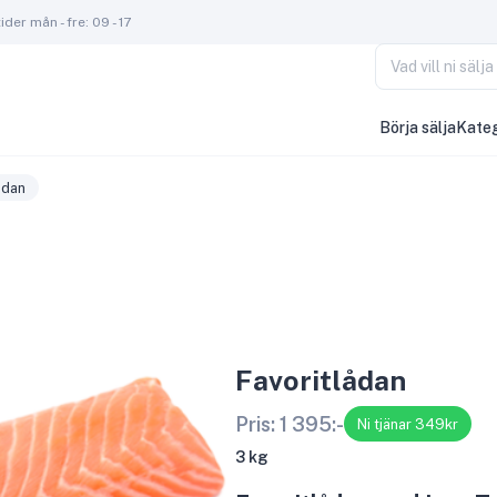
der mån - fre: 09 - 17
Vad vill ni säl
Börja sälja
Kateg
ådan
Favoritlådan
Pris:
1 395
:-
Ni tjänar 349kr
3 kg