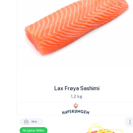
Lax Frøya Sashimi
1,2 kg
Mat
Ni tjänar 166kr