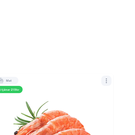
Mat
i tjänar 219kr