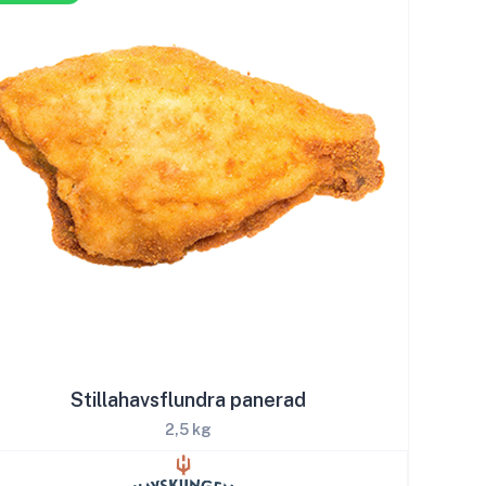
Stillahavsflundra panerad
2,5 kg