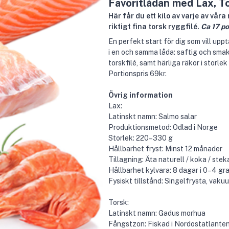
Favoritlådan med Lax, T
Här får du ett kilo av varje av vå
riktigt fina torsk ryggfilé.
Ca 17 po
En perfekt start för dig som vill upp
i en och samma låda: saftig och smak
torskfilé, samt härliga räkor i storl
Portionspris 69kr.
Övrig information
Lax:
Latinskt namn: Salmo salar
Produktionsmetod: Odlad i Norge
Storlek: 220–330 g
Hållbarhet fryst: Minst 12 månader
Tillagning: Äta naturell / koka / stek
Hållbarhet kylvara: 8 dagar i 0–4 gr
Fysiskt tillstånd: Singelfrysta, vak
Torsk:
Latinskt namn: Gadus morhua
Fångstzon: Fiskad i Nordostatlante