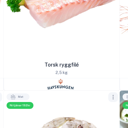
Torsk ryggfilé
2,5 kg
Mat
Ni tjänar 192kr
N