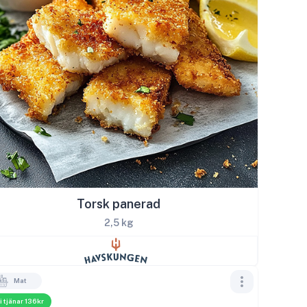
Torsk panerad
2,5 kg
Mat
i tjänar 136kr