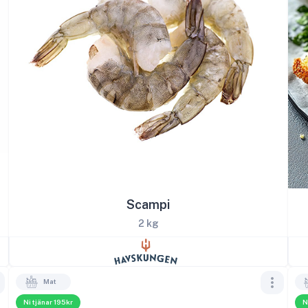
Scampi
2 kg
Mat
Ni tjänar 195kr
N