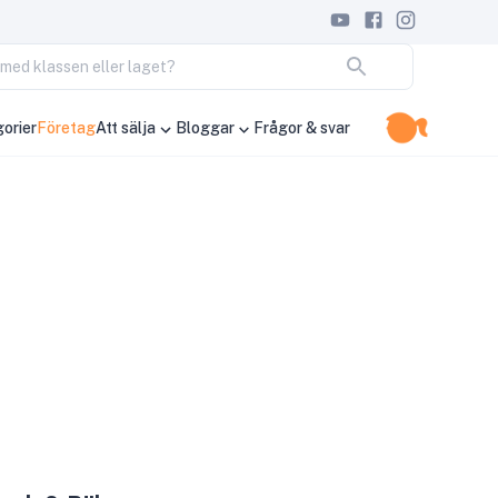
ja med klassen eller laget?
orier
Företag
Att sälja
Bloggar
Frågor & svar