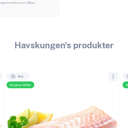
ungen
's snittvinst är
288
kr.
Havskungen
's produkter
Mat
Ni tjänar 280kr
N