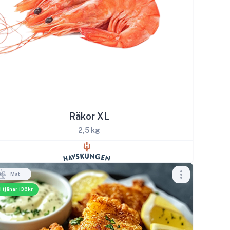
Räkor XL
2,5 kg
Mat
i tjänar 136kr