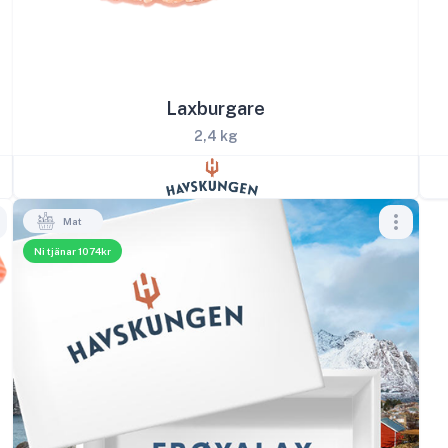
Laxburgare
2,4 kg
Mat
Ni tjänar 1074kr