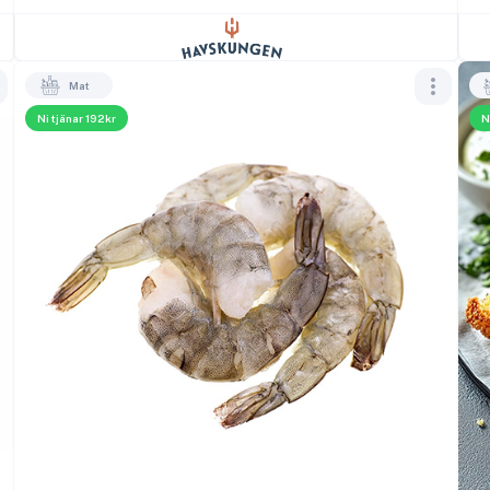
Mat
Ni tjänar 192kr
N