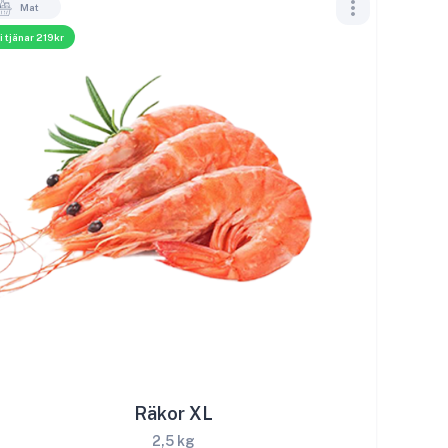
Mat
i tjänar 219kr
Räkor XL
2,5 kg