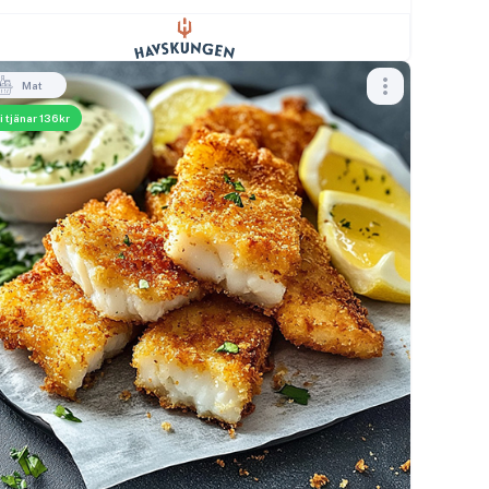
Mat
i tjänar 136kr