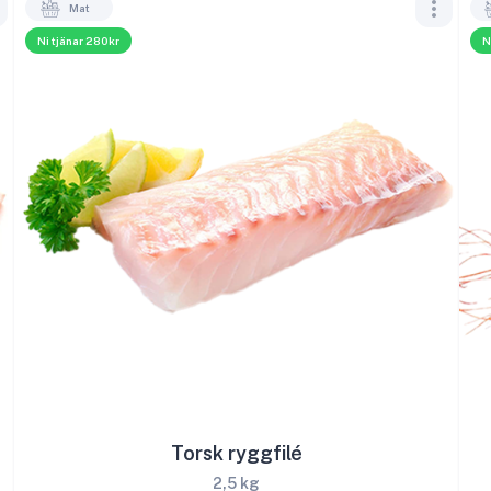
Mat
Ni tjänar 280kr
N
Torsk ryggfilé
2,5 kg