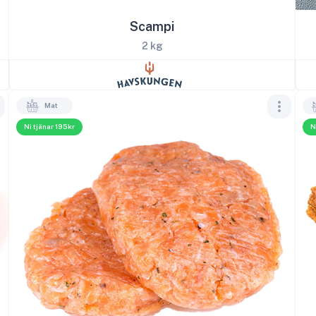
Scampi
2 kg
Mat
Ni tjänar 195kr
N