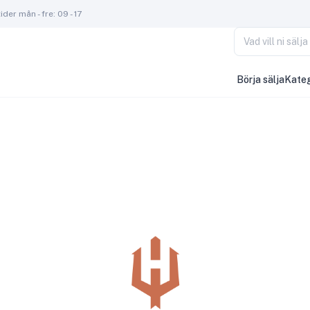
der mån - fre: 09 - 17
Vad vill ni säl
Börja sälja
Kateg