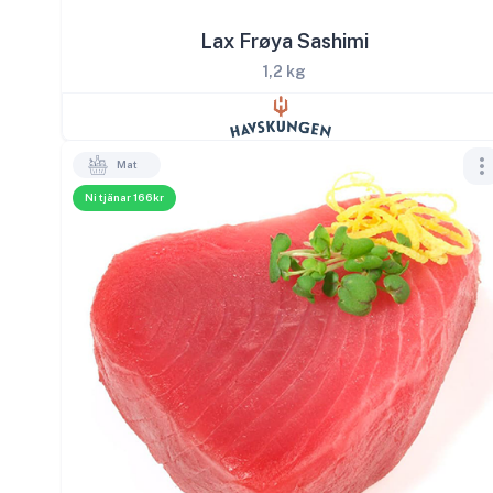
Lax Frøya Sashimi
1,2 kg
Mat
Ni tjänar 166kr