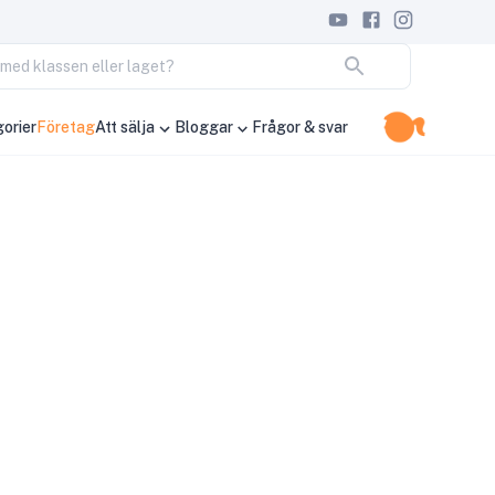
ja med klassen eller laget?
orier
Företag
Att sälja
Bloggar
Frågor & svar