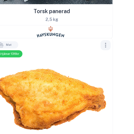
Torsk panerad
2,5 kg
Mat
i tjänar 136kr