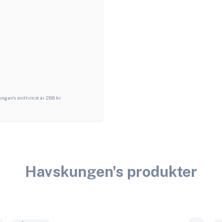
ungen
's snittvinst är
288
kr.
Havskungen
's produkter