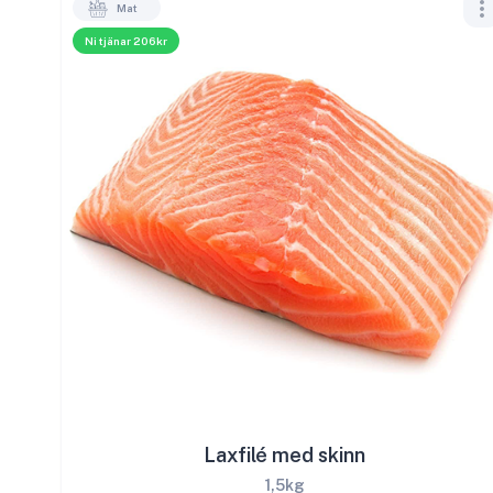
Mat
Ni tjänar 206kr
Laxfilé med skinn
1,5kg