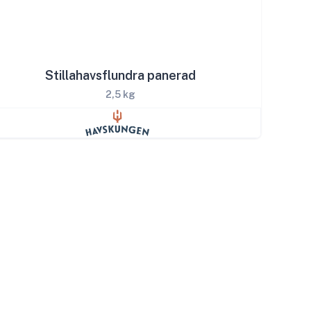
Stillahavsflundra panerad
2,5 kg