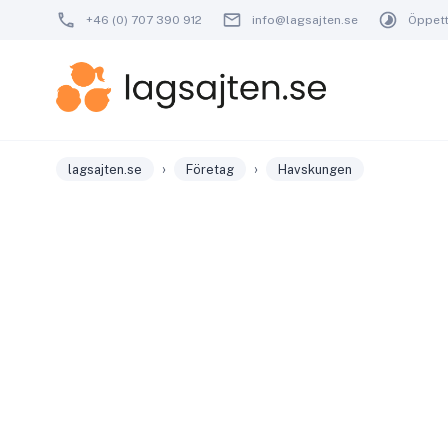
+46 (0) 707 390 912
info@lagsajten.se
Öppetti
›
›
lagsajten.se
Företag
Havskungen