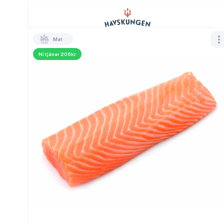
Mat
Ni tjänar 206kr