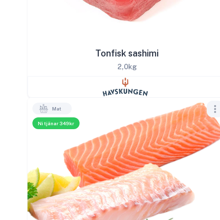
Tonfisk sashimi
2,0kg
Mat
Ni tjänar 349kr