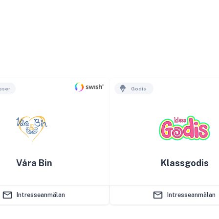
sser
Godis
Våra Bin
Klassgodis
Intresseanmälan
Intresseanmälan