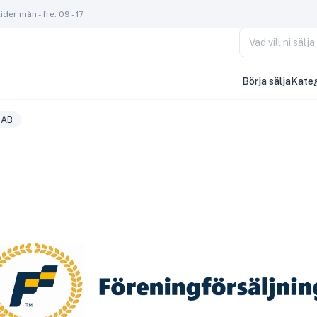
der mån - fre: 09 - 17
Vad vill ni säl
Börja sälja
Kateg
 AB