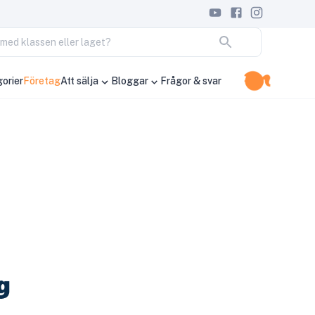
ja med klassen eller laget?
orier
Företag
Att sälja
Bloggar
Frågor & svar