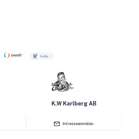
Kaffe
Kl
K.W Karlberg AB
Intresseanmälan