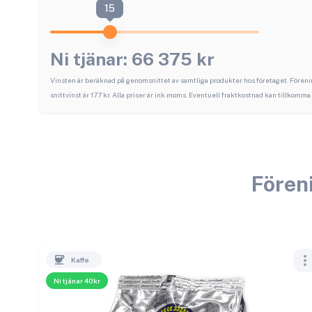
15
Ni tjänar:
66 375
kr
Vinsten är beräknad på genomsnittet av samtliga produkter hos företaget.
Föreni
snittvinst är
177
kr. Alla priser är ink moms. Eventuell fraktkostnad kan tillkomma.
Fören
Kaffe
Ni tjänar 40kr