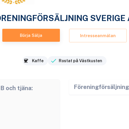
ÖRENINGFÖRSÄLJNING SVERIGE 
Börja Sälja
Intresseanmälan
Kaffe
Rostat på Västkusten
Föreningförsäljnin
AB
och tjäna: