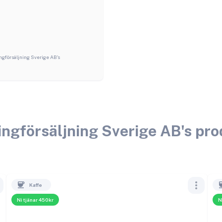
ngförsäljning Sverige AB
's
ingförsäljning Sverige AB
's pr
Kaffe
Ni tjänar 450kr
N