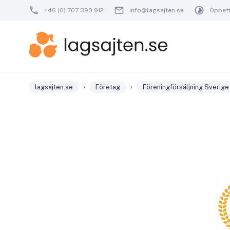
+46 (0) 707 390 912
info@lagsajten.se
Öppetti
›
›
lagsajten.se
Företag
Föreningförsäljning Sverige