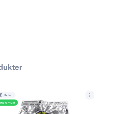
odukter
Kaffe
i tjänar 40kr